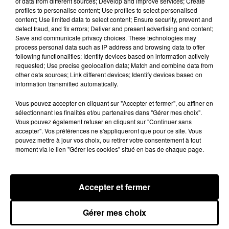
of data from different sources; Develop and improve services; Create
A LA UNE
Voir plus
profiles to personalise content; Use profiles to select personalised
content; Use limited data to select content; Ensure security, prevent and
detect fraud, and fix errors; Deliver and present advertising and content;
Save and communicate privacy choices. These technologies may
process personal data such as IP address and browsing data to offer
following functionalities: Identify devices based on information actively
requested; Use precise geolocation data; Match and combine data from
other data sources; Link different devices; Identify devices based on
information transmitted automatically.
Vous pouvez accepter en cliquant sur "Accepter et fermer", ou affiner en
sélectionnant les finalités et/ou partenaires dans "Gérer mes choix".
Vous pouvez également refuser en cliquant sur "Continuer sans
accepter". Vos préférences ne s'appliqueront que pour ce site. Vous
pouvez mettre à jour vos choix, ou retirer votre consentement à tout
moment via le lien "Gérer les cookies" situé en bas de chaque page.
L'EFS a besoin de vous
Les collectes de sang restent en tension en Eure-et-
Accepter et fermer
Loir, avec de nombreux créneaux à réserver.
Gérer mes choix
LE GRAND FORMAT
Voir plus