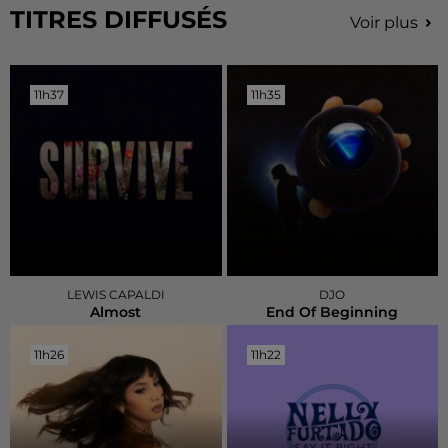
TITRES DIFFUSÉS
Voir plus
11h37
11h37
11h35
11h35
LEWIS CAPALDI
DJO
Almost
End Of Beginning
11h26
11h26
11h22
11h22