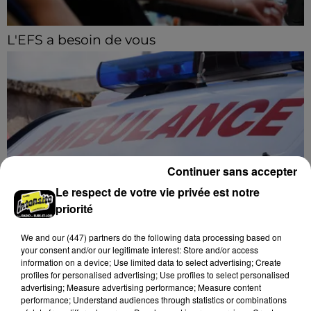
L'EFS a besoin de vous
Les collectes de sang restent en tension en Eure-et-
Loir, avec de nombreux créneaux à réserver.
Continuer sans accepter
Le respect de votre vie privée est notre
priorité
Dans le Perche eurélien, un nouveau grave
We and
our (447) partners
do the following data processing based on
accident de la route
your consent and/or our legitimate interest: Store and/or access
information on a device; Use limited data to select advertising; Create
Deux blessés ont été pris en charge, dont un en
profiles for personalised advertising; Use profiles to select personalised
urgence absolue.
advertising; Measure advertising performance; Measure content
performance; Understand audiences through statistics or combinations