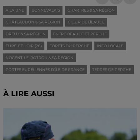
A LA UNE
BONNEVALAIS
CHARTRES & SA RÉGION
CHÂTEAUDUN & SA RÉGION
CŒUR DE BEAUCE
DREUX & SA RÉGION
ENTRE BEAUCE ET PERCHE
EURE-ET-LOIR (28)
FORÊTS DU PERCHE
INFO LOCALE
NOGENT-LE-ROTROU & SA RÉGION
PORTES EURÉLIENNES D'ÎLE DE FRANCE
TERRES DE PERCHE
À LIRE AUSSI