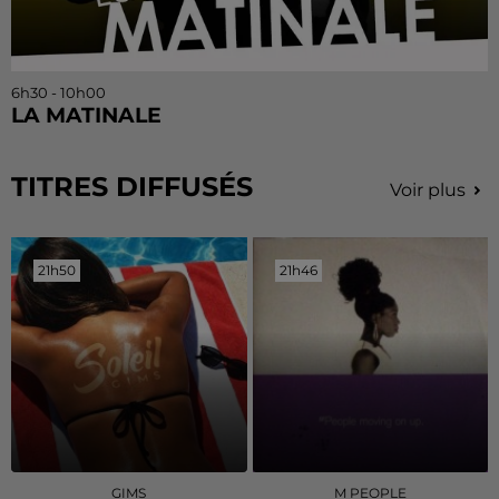
6h30 - 10h00
LA MATINALE
TITRES DIFFUSÉS
Voir plus
21h50
21h50
21h46
21h46
GIMS
M PEOPLE