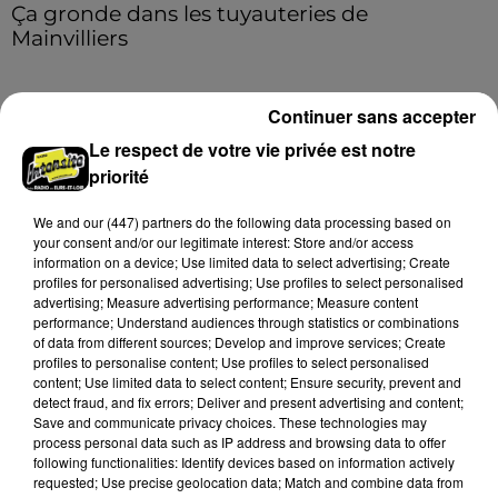
Ça gronde dans les tuyauteries de
Mainvilliers
Avis aux habitants de Mainvilliers : des perturbations
sont à prévoir sur le réseau d’assainissement durant
Continuer sans accepter
la deuxième quinzaine d'août.
Le respect de votre vie privée est notre
A LA UNE
Voir plus
priorité
We and
our (447) partners
do the following data processing based on
your consent and/or our legitimate interest: Store and/or access
information on a device; Use limited data to select advertising; Create
profiles for personalised advertising; Use profiles to select personalised
advertising; Measure advertising performance; Measure content
performance; Understand audiences through statistics or combinations
of data from different sources; Develop and improve services; Create
profiles to personalise content; Use profiles to select personalised
content; Use limited data to select content; Ensure security, prevent and
detect fraud, and fix errors; Deliver and present advertising and content;
Save and communicate privacy choices. These technologies may
process personal data such as IP address and browsing data to offer
following functionalities: Identify devices based on information actively
requested; Use precise geolocation data; Match and combine data from
🔊 Les recrutements s'accélèrent pour le