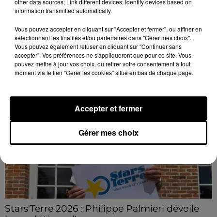
other data sources; Link different devices; Identify devices based on
futur Amazon...
information transmitted automatically.
Mille postes de préparateurs et préparatrices de
Vous pouvez accepter en cliquant sur "Accepter et fermer", ou affiner en
commandes sont à saisir avant l'ouverture du
sélectionnant les finalités et/ou partenaires dans "Gérer mes choix".
nouveau site d'Amazon à Illiers-Combray fin
Vous pouvez également refuser en cliquant sur "Continuer sans
accepter". Vos préférences ne s'appliqueront que pour ce site. Vous
septembre....
LE GRAND FORMAT
Voir plus
pouvez mettre à jour vos choix, ou retirer votre consentement à tout
moment via le lien "Gérer les cookies" situé en bas de chaque page.
Accepter et fermer
Gérer mes choix
Stars'Terre 2026 : Philippe Palmieri dévoile