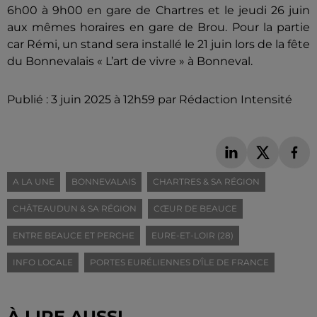
6h00 à 9h00 en gare de Chartres et le jeudi 26 juin
aux mêmes horaires en gare de Brou. Pour la partie
car Rémi, un stand sera installé le 21 juin lors de la fête
du Bonnevalais « L’art de vivre » à Bonneval.
Publié : 3 juin 2025 à 12h59 par Rédaction Intensité
A LA UNE
BONNEVALAIS
CHARTRES & SA RÉGION
CHÂTEAUDUN & SA RÉGION
CŒUR DE BEAUCE
ENTRE BEAUCE ET PERCHE
EURE-ET-LOIR (28)
INFO LOCALE
PORTES EURÉLIENNES D'ÎLE DE FRANCE
À LIRE AUSSI