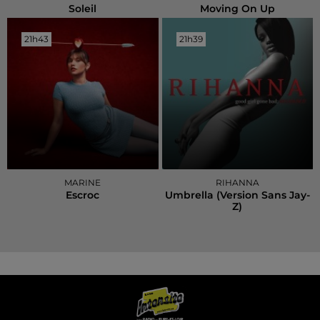
Soleil
Moving On Up
21h43
21h43
21h39
21h39
MARINE
RIHANNA
Escroc
Umbrella (version Sans Jay-
Z)