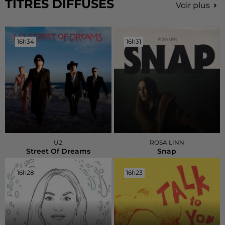
TITRES DIFFUSÉS
Voir plus
16h34
16h34
16h31
16h31
U2
ROSA LINN
Street Of Dreams
Snap
16h28
16h28
16h23
16h23