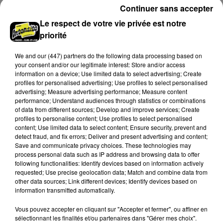
Continuer sans accepter
Le respect de votre vie privée est notre
priorité
We and
our (447) partners
do the following data processing based on
your consent and/or our legitimate interest: Store and/or access
information on a device; Use limited data to select advertising; Create
profiles for personalised advertising; Use profiles to select personalised
advertising; Measure advertising performance; Measure content
performance; Understand audiences through statistics or combinations
of data from different sources; Develop and improve services; Create
profiles to personalise content; Use profiles to select personalised
content; Use limited data to select content; Ensure security, prevent and
Stars'Terre 2026 : Philippe Palmieri dévoile
detect fraud, and fix errors; Deliver and present advertising and content;
les ambitions d'un...
Save and communicate privacy choices. These technologies may
process personal data such as IP address and browsing data to offer
À quelques semaines de la première édition de
following functionalities: Identify devices based on information actively
Stars'Terre, organisée du 18 au 20 septembre 2026 au
requested; Use precise geolocation data; Match and combine data from
Château de Courtalain, Philippe Palmieri, président...
other data sources; Link different devices; Identify devices based on
information transmitted automatically.
LES JEUX
Voir plus
Vous pouvez accepter en cliquant sur "Accepter et fermer", ou affiner en
sélectionnant les finalités et/ou partenaires dans "Gérer mes choix".