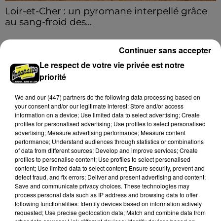
Loir-et-Cher : un pyromane interpellé grâce
au sang-froid des...
Samedi 25 juillet, plus d'une dizaine de feux de
champs et de sous-bois ont été déclenchés dans le
Continuer sans accepter
secteur de Fontaine-les-Côteaux, Montoire et Lunay.
Le respect de votre vie privée est notre
Grâce...
A LA UNE
Voir plus
priorité
We and
our (447) partners
do the following data processing based on
your consent and/or our legitimate interest: Store and/or access
information on a device; Use limited data to select advertising; Create
profiles for personalised advertising; Use profiles to select personalised
advertising; Measure advertising performance; Measure content
performance; Understand audiences through statistics or combinations
of data from different sources; Develop and improve services; Create
profiles to personalise content; Use profiles to select personalised
content; Use limited data to select content; Ensure security, prevent and
detect fraud, and fix errors; Deliver and present advertising and content;
Save and communicate privacy choices. These technologies may
process personal data such as IP address and browsing data to offer
following functionalities: Identify devices based on information actively
requested; Use precise geolocation data; Match and combine data from