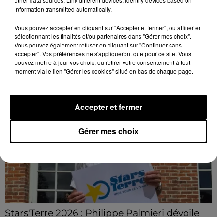
other data sources; Link different devices; Identify devices based on
Loir-et-Cher : un pyromane interpellé grâce
information transmitted automatically.
au sang-froid des...
Samedi 25 juillet, plus d'une dizaine de feux de
Vous pouvez accepter en cliquant sur "Accepter et fermer", ou affiner en
sélectionnant les finalités et/ou partenaires dans "Gérer mes choix".
champs et de sous-bois ont été déclenchés dans le
Vous pouvez également refuser en cliquant sur "Continuer sans
secteur de Fontaine-les-Côteaux, Montoire et Lunay.
accepter". Vos préférences ne s'appliqueront que pour ce site. Vous
Grâce...
LE GRAND FORMAT
pouvez mettre à jour vos choix, ou retirer votre consentement à tout
Voir plus
moment via le lien "Gérer les cookies" situé en bas de chaque page.
Accepter et fermer
Gérer mes choix
Stars'Terre 2026 : Philippe Palmieri dévoile