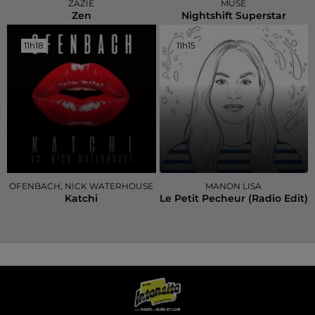
ZAZIE
MUSE
Zen
Nightshift Superstar
11h18
11h18
11h15
11h15
OFENBACH, NICK WATERHOUSE
MANON LISA
Katchi
Le Petit Pecheur (radio Edit)