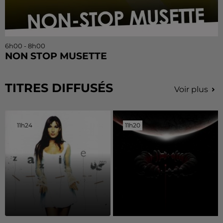
6h00 - 8h00
NON STOP MUSETTE
TITRES DIFFUSÉS
Voir plus
11h24
11h24
11h20
11h20