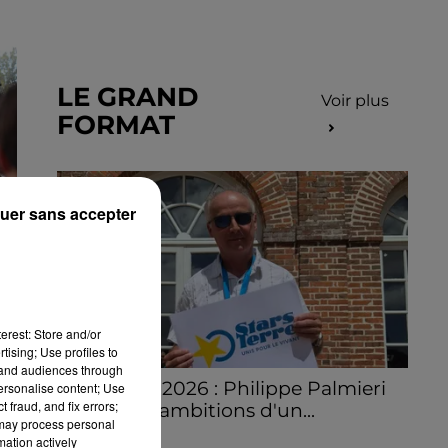
LE GRAND
Voir plus
FORMAT
uer sans accepter
NS
.
erest: Store and/or
tising; Use profiles to
tand audiences through
Stars'Terre 2026 : Philippe Palmieri
personalise content; Use
 fraud, and fix errors;
dévoile les ambitions d'un...
 may process personal
À quelques semaines de la première
mation actively