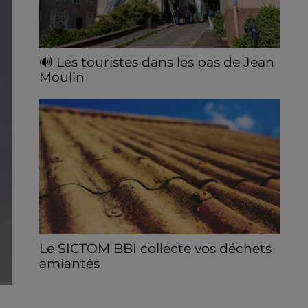
🔊 Les touristes dans les pas de Jean
Moulin
Le « tourisme de mémoire » s'invite dans
les sorties estivales de Chartres Tourisme.
Le SICTOM BBI collecte vos déchets
amiantés
La collecte se fait sous conditions et pour
un nombre limité de personnes, sur