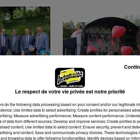
Contin
I QUI DÉCIDE
FESTIVAL L'PAILLE À SO
 DREUX, LES
: UNE PREMIÈRE SOIRÉE
MENTS
RECORD POUR LANCER..
Le respect de votre vie privée est notre priorité
T...
ers
do the following data processing based on your consent and/or our legitimate int
device; Use limited data to select advertising; Create profiles for personalised adver
vertising; Measure advertising performance; Measure content performance; Unders
ns of data from different sources; Develop and improve services; Create profiles to 
alised content; Use limited data to select content; Ensure security, prevent and detect
ertising and content; Save and communicate privacy choices. These technologies
and browsing data to offer following functionalities: Identify devices based on infor