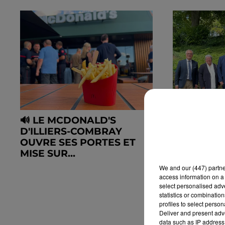
🔊 LE MCDONALD'S
🔊 « CELU
D'ILLIERS-COMBRAY
PAIE » : À
OUVRE SES PORTES ET
DÉPARTE
MISE SUR...
RÉCLAMEN
We and
our (447) partn
access information on a 
select personalised ad
statistics or combinatio
profiles to select person
Deliver and present adv
data such as IP address 