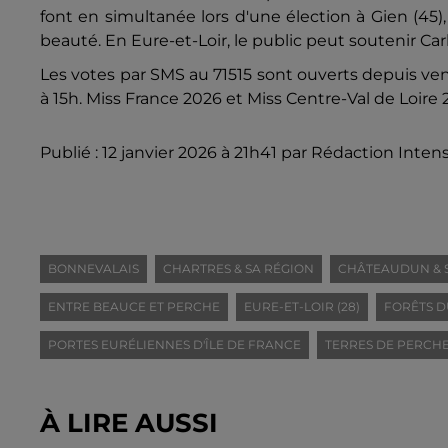
font en simultanée lors d'une élection à Gien (45)
beauté. En Eure-et-Loir, le public peut soutenir Ca
Les votes par SMS au 71515 sont ouverts depuis ven
à 15h. Miss France 2026 et Miss Centre-Val de Loire 
Publié : 12 janvier 2026 à 21h41 par Rédaction Intens
BONNEVALAIS
CHARTRES & SA RÉGION
CHÂTEAUDUN & 
ENTRE BEAUCE ET PERCHE
EURE-ET-LOIR (28)
FORÊTS D
PORTES EURÉLIENNES D'ÎLE DE FRANCE
TERRES DE PERCH
À LIRE AUSSI