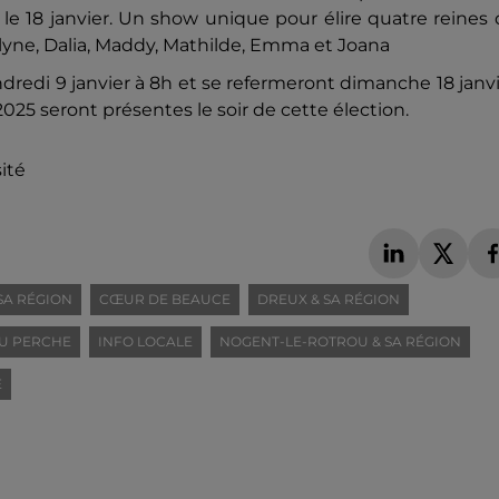
, le 18 janvier. Un show unique pour élire quatre reines
rlyne, Dalia, Maddy, Mathilde, Emma et Joana
dredi 9 janvier à 8h et se refermeront dimanche 18 janv
2025 seront présentes le soir de cette élection.
ité
SA RÉGION
CŒUR DE BEAUCE
DREUX & SA RÉGION
U PERCHE
INFO LOCALE
NOGENT-LE-ROTROU & SA RÉGION
E