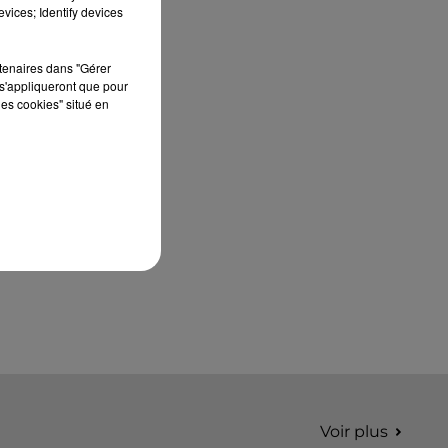
édition de Stars'Terre, organisée du 18 au 20
vices; Identify devices
septembre 2026 au Château de Courtalain,
Philippe Palmieri, président...
rtenaires dans "Gérer
s'appliqueront que pour
les cookies" situé en
Voir plus