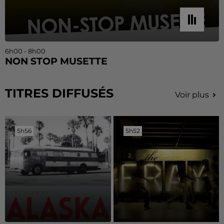
6h00 - 8h00
NON STOP MUSETTE
TITRES DIFFUSÉS
Voir plus
5h56
5h56
5h52
5h52