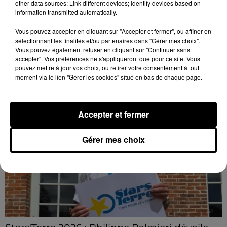
other data sources; Link different devices; Identify devices based on
Coupe de France : les basketteurs chartrains
information transmitted automatically.
connaissent la...
Le C'CMBM affrontera un autre club de la région
Vous pouvez accepter en cliquant sur "Accepter et fermer", ou affiner en
sélectionnant les finalités et/ou partenaires dans "Gérer mes choix".
Centre à l'occasion des 32es de finale de la Coupe de
Vous pouvez également refuser en cliquant sur "Continuer sans
France.
accepter". Vos préférences ne s'appliqueront que pour ce site. Vous
pouvez mettre à jour vos choix, ou retirer votre consentement à tout
LE GRAND FORMAT
Voir plus
moment via le lien "Gérer les cookies" situé en bas de chaque page.
Accepter et fermer
Gérer mes choix