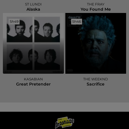
ST LUNDI
THE FRAY
Alaska
You Found Me
5h49
5h49
5h46
5h46
KASABIAN
THE WEEKND
Great Pretender
Sacrifice