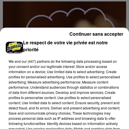
Continuer sans accepter
Le respect de votre vie privée est notre
priorité
We and
our (447) partners
do the following data processing based on
your consent and/or our legitimate interest: Store and/or access
information on a device; Use limited data to select advertising; Create
profiles for personalised advertising; Use profiles to select personalised
advertising; Measure advertising performance; Measure content
performance; Understand audiences through statistics or combinations
of data from different sources; Develop and improve services; Create
profiles to personalise content; Use profiles to select personalised
17h02
content; Use limited data to select content; Ensure security, prevent and
BLOIS (41) - CONFÉRENCE : « SOYEZ
detect fraud, and fix errors; Deliver and present advertising and content;
MAUDITS ! »
Save and communicate privacy choices. These technologies may
Jeudi 4 février 2027 à 14h30 à l'auditorium Samuel
process personal data such as IP address and browsing data to offer
following functionalities: Identify devices based on information actively
Paty, bibliothèque Abbé-Grégoire de Blois (Loir-et-
requested; Use precise geolocation data; Match and combine data from