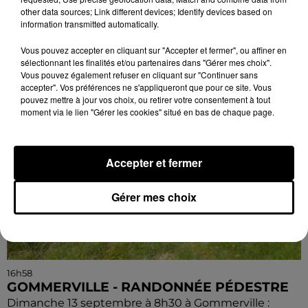
Cher) : « Soyez maudits ! » Les malédictions
other data sources; Link different devices; Identify devices based on
déposées...
information transmitted automatically.
Vous pouvez accepter en cliquant sur "Accepter et fermer", ou affiner en
sélectionnant les finalités et/ou partenaires dans "Gérer mes choix".
Vous pouvez également refuser en cliquant sur "Continuer sans
accepter". Vos préférences ne s'appliqueront que pour ce site. Vous
pouvez mettre à jour vos choix, ou retirer votre consentement à tout
moment via le lien "Gérer les cookies" situé en bas de chaque page.
Accepter et fermer
Gérer mes choix
16h58
GOMMERVILLE - RANDONNÉE PÉDESTRE
Dimanche 13 septembre à 8h30 à Gommerville :