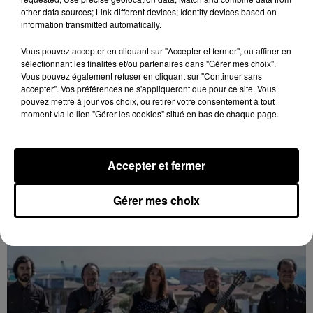
other data sources; Link different devices; Identify devices based on
information transmitted automatically.
Vous pouvez accepter en cliquant sur "Accepter et fermer", ou affiner en
sélectionnant les finalités et/ou partenaires dans "Gérer mes choix".
Vous pouvez également refuser en cliquant sur "Continuer sans
accepter". Vos préférences ne s'appliqueront que pour ce site. Vous
pouvez mettre à jour vos choix, ou retirer votre consentement à tout
moment via le lien "Gérer les cookies" situé en bas de chaque page.
8 août 2026
ORLÉANS (45) - MISTER B : CHET BECKER
Accepter et fermer
ET PARIS
Mercredi 19 février 2027 à 19h30 à la salle de l'Institut
Gérer mes choix
d'Orléans (Loiret) : Mister B : Chet Becker et Paris.
Jazz acoustique.