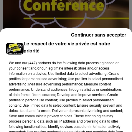
Continuer sans accepter
Le respect de votre vie privée est notre
8 août 2026
NOGENT-LE-ROTROU - CONFÉRENCE : MAI
priorité
ET JUIN 1940 : UN PRINTEMPS...
Jeudi 27 mai 2027 à 14h15 au cinéma Le Rex de
We and
our (447) partners
do the following data processing based on
your consent and/or our legitimate interest: Store and/or access
Nogent-le-Rotrou : Mai et Juin 1940 : un Printemps
information on a device; Use limited data to select advertising; Create
tragique. Conférence par François GATINEAU, Pilote,
profiles for personalised advertising; Use profiles to select personalised
historien.
advertising; Measure advertising performance; Measure content
performance; Understand audiences through statistics or combinations
of data from different sources; Develop and improve services; Create
profiles to personalise content; Use profiles to select personalised
content; Use limited data to select content; Ensure security, prevent and
detect fraud, and fix errors; Deliver and present advertising and content;
Save and communicate privacy choices. These technologies may
process personal data such as IP address and browsing data to offer
following functionalities: Identify devices based on information actively
requested; Use precise geolocation data; Match and combine data from