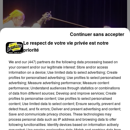
Continuer sans accepter
Le respect de votre vie privée est notre
priorité
We and
our (447) partners
do the following data processing based on
your consent and/or our legitimate interest: Store and/or access
information on a device; Use limited data to select advertising; Create
profiles for personalised advertising; Use profiles to select personalised
advertising; Measure advertising performance; Measure content
8 août 2026
performance; Understand audiences through statistics or combinations
LUISANT - SPECTACLE : COMBAT
of data from different sources; Develop and improve services; Create
CHORÉGRAPHIÉ
profiles to personalise content; Use profiles to select personalised
Vendredi 28 mai 2027 à 20h30 à la salle André Malraux
content; Use limited data to select content; Ensure security, prevent and
detect fraud, and fix errors; Deliver and present advertising and content;
de Luisant : Combat chorégraphié. Spectacle-
Save and communicate privacy choices. These technologies may
conférence. Par la Compagnie Armata.
process personal data such as IP address and browsing data to offer
following functionalities: Identify devices based on information actively
requested; Use precise geolocation data; Match and combine data from