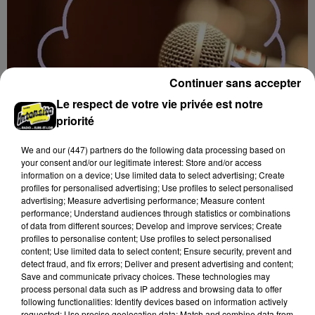
Continuer sans accepter
Le respect de votre vie privée est notre
priorité
We and
our (447) partners
do the following data processing based on
your consent and/or our legitimate interest: Store and/or access
information on a device; Use limited data to select advertising; Create
12h00
profiles for personalised advertising; Use profiles to select personalised
BLOIS (41) - CONFÉRENCE : LA VIE
advertising; Measure advertising performance; Measure content
performance; Understand audiences through statistics or combinations
MULTIPLE DE PROSPER MÉRIMÉE
of data from different sources; Develop and improve services; Create
Vendredi 14 mai 2027 à 14h30 à l'auditorium Samuel
profiles to personalise content; Use profiles to select personalised
Paty, bibliothèque Abbé-Grégoire de Blois (Loir-et-
content; Use limited data to select content; Ensure security, prevent and
detect fraud, and fix errors; Deliver and present advertising and content;
Cher) : La vie multiple de Prosper Mérimée.
Save and communicate privacy choices. These technologies may
Conférence...
process personal data such as IP address and browsing data to offer
following functionalities: Identify devices based on information actively
requested; Use precise geolocation data; Match and combine data from