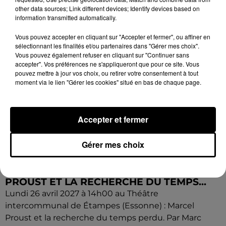
other data sources; Link different devices; Identify devices based on
information transmitted automatically.
Vous pouvez accepter en cliquant sur "Accepter et fermer", ou affiner en
sélectionnant les finalités et/ou partenaires dans "Gérer mes choix".
Vous pouvez également refuser en cliquant sur "Continuer sans
accepter". Vos préférences ne s'appliqueront que pour ce site. Vous
pouvez mettre à jour vos choix, ou retirer votre consentement à tout
moment via le lien "Gérer les cookies" situé en bas de chaque page.
Accepter et fermer
Gérer mes choix
11h57
ÉTAMPES (91) - CONFÉRENCE : MARCEL
PROUST ET LA RECHERCHE DU TEMPS...
Lundi 26 avril 2027 à 14h00 au Théâtre
intercommunal de Étampes (Essonne) : Marcel
Proust et la recherche du temps perdu. Par Marc