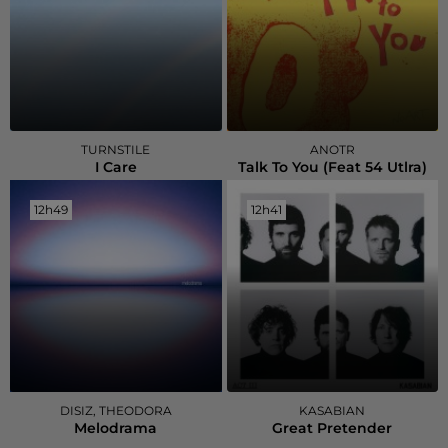
TURNSTILE
ANOTR
I Care
Talk To You (feat 54 Utlra)
12h49
12h49
12h41
12h41
DISIZ, THEODORA
KASABIAN
Melodrama
Great Pretender