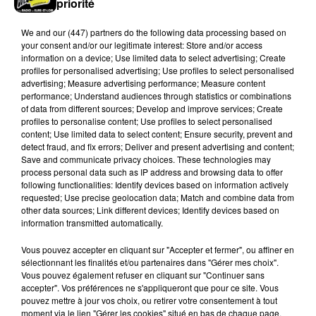
priorité
We and
our (447) partners
do the following data processing based on
your consent and/or our legitimate interest: Store and/or access
information on a device; Use limited data to select advertising; Create
profiles for personalised advertising; Use profiles to select personalised
advertising; Measure advertising performance; Measure content
Stars'Terre 2026 : Philippe Palmieri dévoile
performance; Understand audiences through statistics or combinations
of data from different sources; Develop and improve services; Create
les ambitions d'un...
profiles to personalise content; Use profiles to select personalised
À quelques semaines de la première édition de
content; Use limited data to select content; Ensure security, prevent and
Stars'Terre, organisée du 18 au 20 septembre 2026 au
detect fraud, and fix errors; Deliver and present advertising and content;
Save and communicate privacy choices. These technologies may
Château de Courtalain, Philippe Palmieri, président...
process personal data such as IP address and browsing data to offer
following functionalities: Identify devices based on information actively
LES JEUX
Voir plus
requested; Use precise geolocation data; Match and combine data from
other data sources; Link different devices; Identify devices based on
information transmitted automatically.
Vous pouvez accepter en cliquant sur "Accepter et fermer", ou affiner en
sélectionnant les finalités et/ou partenaires dans "Gérer mes choix".
Vous pouvez également refuser en cliquant sur "Continuer sans
accepter". Vos préférences ne s'appliqueront que pour ce site. Vous
pouvez mettre à jour vos choix, ou retirer votre consentement à tout
moment via le lien "Gérer les cookies" situé en bas de chaque page.