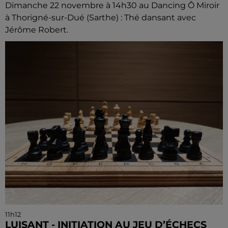
Dimanche 22 novembre à 14h30 au Dancing Ô Miroir
à Thorigné-sur-Dué (Sarthe) : Thé dansant avec
Jérôme Robert.
11h12
LUISANT - INITIATION AU JEU D’ÉCHECS