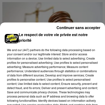
Continuer sans accepter
Le respect de votre vie privée est notre
priorité
We and
our (447) partners
do the following data processing based on
your consent and/or our legitimate interest: Store and/or access
information on a device; Use limited data to select advertising; Create
profiles for personalised advertising; Use profiles to select personalised
advertising; Measure advertising performance; Measure content
performance; Understand audiences through statistics or combinations
of data from different sources; Develop and improve services; Create
profiles to personalise content; Use profiles to select personalised
11h34
content; Use limited data to select content; Ensure security, prevent and
CHARTRES - VENTE AUX ENCHÈRES :
detect fraud, and fix errors; Deliver and present advertising and content;
MONTRES, HORLOGERIE, BIJOUX
Save and communicate privacy choices. These technologies may
process personal data such as IP address and browsing data to offer
Samedi 21 novembre à 14h00 à la Galerie de Chartres :
following functionalities: Identify devices based on information actively
vente aux enchères. Montres, horlogerie, bijoux,
requested; Use precise geolocation data; Match and combine data from