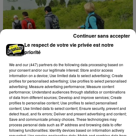
Continuer sans accepter
Le respect de votre vie privée est notre
priorité
We and
our (447) partners
do the following data processing based on
your consent and/or our legitimate interest: Store and/or access
information on a device; Use limited data to select advertising; Create
profiles for personalised advertising; Use profiles to select personalised
advertising; Measure advertising performance; Measure content
performance; Understand audiences through statistics or combinations
7 août 2026
of data from different sources; Develop and improve services; Create
GOMMERVILLE - RANDONNÉE PÉDESTRE
profiles to personalise content; Use profiles to select personalised
Dimanche 13 septembre à 8h30 à Gommerville :
content; Use limited data to select content; Ensure security, prevent and
detect fraud, and fix errors; Deliver and present advertising and content;
Randonnée pédestre. Deux parcours au choix.
Save and communicate privacy choices. These technologies may
Inscription obligatoire.
process personal data such as IP address and browsing data to offer
following functionalities: Identify devices based on information actively
requested; Use precise geolocation data; Match and combine data from