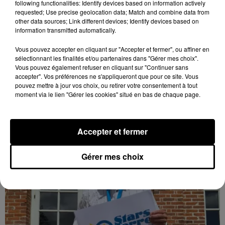
following functionalities: Identify devices based on information actively
requested; Use precise geolocation data; Match and combine data from
other data sources; Link different devices; Identify devices based on
information transmitted automatically.
Loir-et-Cher : un pyromane interpellé grâce
au sang-froid des...
Vous pouvez accepter en cliquant sur "Accepter et fermer", ou affiner en
sélectionnant les finalités et/ou partenaires dans "Gérer mes choix".
Samedi 25 juillet, plus d'une dizaine de feux de
Vous pouvez également refuser en cliquant sur "Continuer sans
champs et de sous-bois ont été déclenchés dans le
accepter". Vos préférences ne s'appliqueront que pour ce site. Vous
secteur de Fontaine-les-Côteaux, Montoire et Lunay.
pouvez mettre à jour vos choix, ou retirer votre consentement à tout
moment via le lien "Gérer les cookies" situé en bas de chaque page.
Grâce...
LE GRAND FORMAT
Voir plus
Accepter et fermer
Gérer mes choix