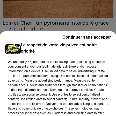
Loir-et-Cher : un pyromane interpellé grâce
au sang-froid des...
Samedi 25 juillet, plus d'une dizaine de feux de
Continuer sans accepter
champs et de sous-bois ont été déclenchés dans le
Le respect de votre vie privée est notre
secteur de Fontaine-les-Côteaux, Montoire et Lunay.
priorité
Grâce...
A LA UNE
Voir plus
We and
our (447) partners
do the following data processing based on
your consent and/or our legitimate interest: Store and/or access
information on a device; Use limited data to select advertising; Create
profiles for personalised advertising; Use profiles to select personalised
advertising; Measure advertising performance; Measure content
performance; Understand audiences through statistics or combinations
of data from different sources; Develop and improve services; Create
profiles to personalise content; Use profiles to select personalised
content; Use limited data to select content; Ensure security, prevent and
detect fraud, and fix errors; Deliver and present advertising and content;
Save and communicate privacy choices. These technologies may
process personal data such as IP address and browsing data to offer