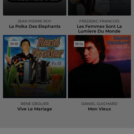
JEAN PIERRE ROY
FREDERIC FRANCOIS
La Polka Des Elephants
Les Femmes Sont La
Lumiere Du Monde
9h18
9h18
9h14
9h14
RENE GROLIER
DANIEL GUICHARD
Vive Le Mariage
Mon Vieux