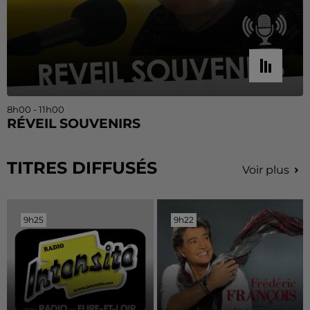
8h00 - 11h00
RÉVEIL SOUVENIRS
TITRES DIFFUSÉS
Voir plus
9h25
9h25
9h22
9h22