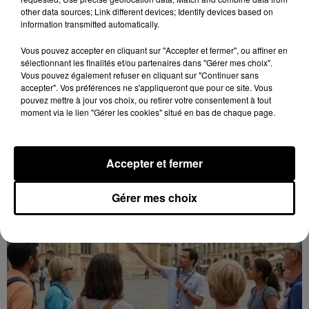
other data sources; Link different devices; Identify devices based on
information transmitted automatically.
Vous pouvez accepter en cliquant sur "Accepter et fermer", ou affiner en
sélectionnant les finalités et/ou partenaires dans "Gérer mes choix".
10h22
Vous pouvez également refuser en cliquant sur "Continuer sans
MULSANS (41) - GUINGUETTE DU COMITÉ
accepter". Vos préférences ne s'appliqueront que pour ce site. Vous
pouvez mettre à jour vos choix, ou retirer votre consentement à tout
DES FÊTES
moment via le lien "Gérer les cookies" situé en bas de chaque page.
Samedi 29 août à partir de 18h30 au City Park de
Mulsans (Loir-et-Cher) : guinguette du comité des
fêtes. Musique des années 80-90.
Accepter et fermer
Gérer mes choix