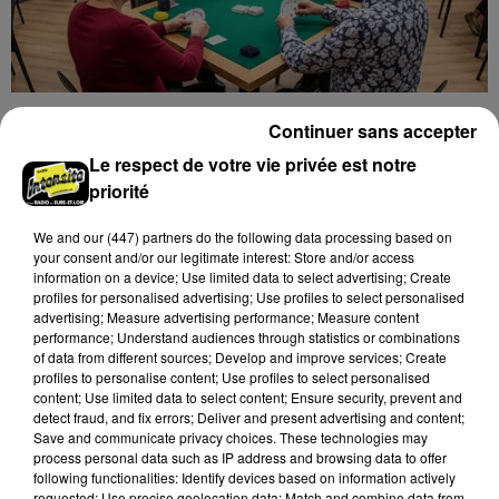
10h23
Continuer sans accepter
GIDY (45) - CONCOURS DE BELOTE
Mercredi 16 septembre à 14h30 au Gidéum de Gidy
Le respect de votre vie privée est notre
(Loiret) : concours de belote de l'association Les
priorité
Années d'Or.
We and
our (447) partners
do the following data processing based on
your consent and/or our legitimate interest: Store and/or access
information on a device; Use limited data to select advertising; Create
profiles for personalised advertising; Use profiles to select personalised
advertising; Measure advertising performance; Measure content
performance; Understand audiences through statistics or combinations
of data from different sources; Develop and improve services; Create
profiles to personalise content; Use profiles to select personalised
content; Use limited data to select content; Ensure security, prevent and
detect fraud, and fix errors; Deliver and present advertising and content;
Save and communicate privacy choices. These technologies may
process personal data such as IP address and browsing data to offer
following functionalities: Identify devices based on information actively
requested; Use precise geolocation data; Match and combine data from