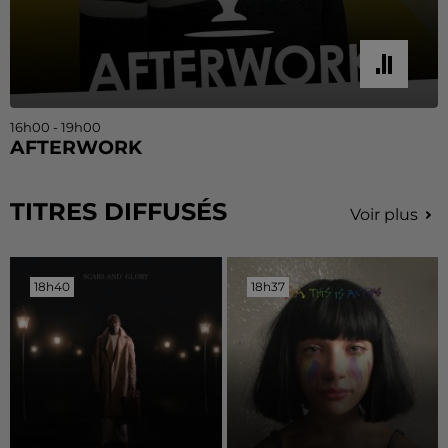
16h00 - 19h00
AFTERWORK
TITRES DIFFUSÉS
Voir plus
18h40
18h40
18h37
18h37