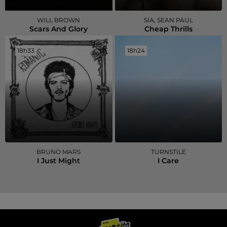
WILL BROWN
SIA, SEAN PAUL
Scars And Glory
Cheap Thrills
18h33
18h33
18h24
18h24
BRUNO MARS
TURNSTILE
I Just Might
I Care