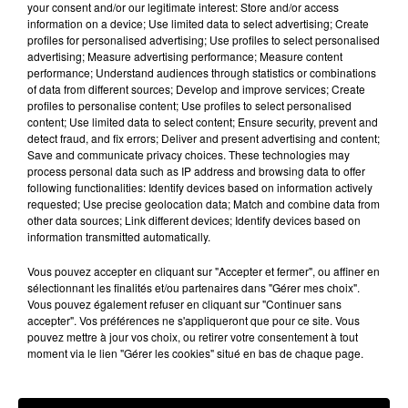
your consent and/or our legitimate interest: Store and/or access
Stars'Terre 2026 : Philippe Palmieri dévoile
information on a device; Use limited data to select advertising; Create
profiles for personalised advertising; Use profiles to select personalised
les ambitions d'un...
advertising; Measure advertising performance; Measure content
À quelques semaines de la première édition de
performance; Understand audiences through statistics or combinations
Stars'Terre, organisée du 18 au 20 septembre 2026 au
of data from different sources; Develop and improve services; Create
profiles to personalise content; Use profiles to select personalised
Château de Courtalain, Philippe Palmieri, président...
content; Use limited data to select content; Ensure security, prevent and
detect fraud, and fix errors; Deliver and present advertising and content;
LES JEUX
Voir plus
Save and communicate privacy choices. These technologies may
process personal data such as IP address and browsing data to offer
following functionalities: Identify devices based on information actively
requested; Use precise geolocation data; Match and combine data from
other data sources; Link different devices; Identify devices based on
information transmitted automatically.
Vous pouvez accepter en cliquant sur "Accepter et fermer", ou affiner en
sélectionnant les finalités et/ou partenaires dans "Gérer mes choix".
Vous pouvez également refuser en cliquant sur "Continuer sans
accepter". Vos préférences ne s'appliqueront que pour ce site. Vous
pouvez mettre à jour vos choix, ou retirer votre consentement à tout
moment via le lien "Gérer les cookies" situé en bas de chaque page.