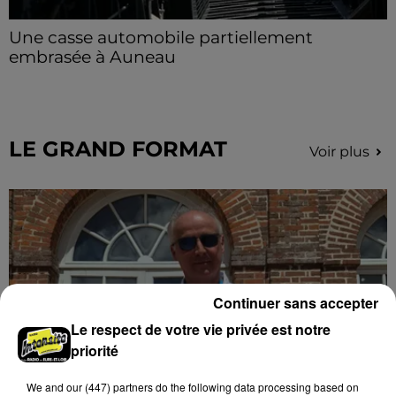
Une casse automobile partiellement
embrasée à Auneau
« chômage technique pour neuf personnes » après le
sinistre, qui a également fait un blessé.
LE GRAND FORMAT
Voir plus
Continuer sans accepter
Le respect de votre vie privée est notre
priorité
We and
our (447) partners
do the following data processing based on