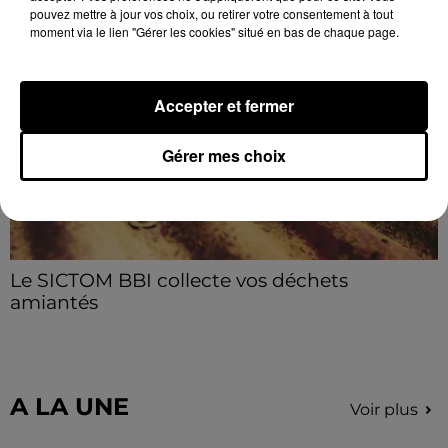
🔊 Les touristes dans les pas de Jean Moulin
pouvez mettre à jour vos choix, ou retirer votre consentement à tout
Le « tourisme de mémoire » s'invite dans les sorties
moment via le lien "Gérer les cookies" situé en bas de chaque page.
estivales de Chartres Tourisme.
Accepter et fermer
Gérer mes choix
Le SICTOM BBI collecte vos déchets
amiantés
La collecte se fait sous conditions et pour un nombre
limité de personnes, sur incription.
A LA UNE
Voir plus