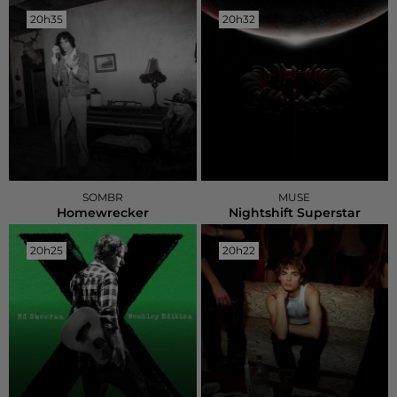
20h35
20h35
20h32
20h32
SOMBR
MUSE
Homewrecker
Nightshift Superstar
20h25
20h25
20h22
20h22