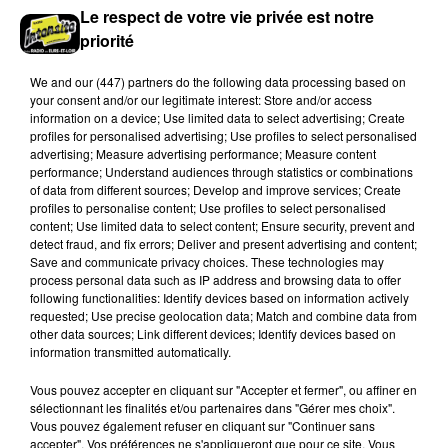
Le respect de votre vie privée est notre
priorité
L'ACTEUR SAMY NACERI DE PASSAGE EN
EURE-ET-LOIR
We and
our (447) partners
do the following data processing based on
your consent and/or our legitimate interest: Store and/or access
information on a device; Use limited data to select advertising; Create
profiles for personalised advertising; Use profiles to select personalised
DERNIERES INFOS
Voir plus
advertising; Measure advertising performance; Measure content
performance; Understand audiences through statistics or combinations
of data from different sources; Develop and improve services; Create
profiles to personalise content; Use profiles to select personalised
content; Use limited data to select content; Ensure security, prevent and
detect fraud, and fix errors; Deliver and present advertising and content;
Save and communicate privacy choices. These technologies may
process personal data such as IP address and browsing data to offer
following functionalities: Identify devices based on information actively
requested; Use precise geolocation data; Match and combine data from
other data sources; Link different devices; Identify devices based on
information transmitted automatically.
Vous pouvez accepter en cliquant sur "Accepter et fermer", ou affiner en
sélectionnant les finalités et/ou partenaires dans "Gérer mes choix".
Vous pouvez également refuser en cliquant sur "Continuer sans
accepter". Vos préférences ne s'appliqueront que pour ce site. Vous