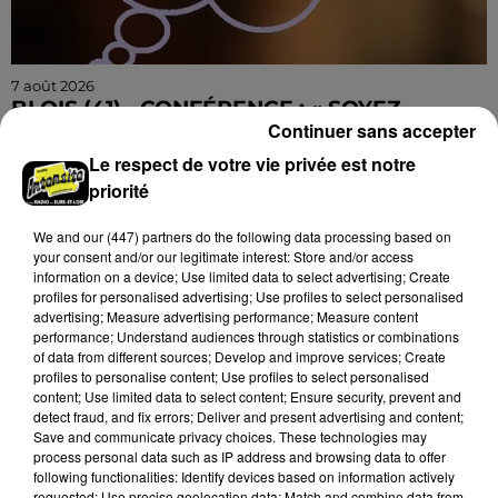
7 août 2026
BLOIS (41) - CONFÉRENCE : « SOYEZ
Continuer sans accepter
MAUDITS ! »
Jeudi 4 février 2027 à 14h30 à l'auditorium Samuel
Le respect de votre vie privée est notre
Paty, bibliothèque Abbé-Grégoire de Blois (Loir-et-
priorité
Cher) : « Soyez maudits ! » Les malédictions
We and
our (447) partners
do the following data processing based on
déposées...
your consent and/or our legitimate interest: Store and/or access
information on a device; Use limited data to select advertising; Create
profiles for personalised advertising; Use profiles to select personalised
advertising; Measure advertising performance; Measure content
performance; Understand audiences through statistics or combinations
of data from different sources; Develop and improve services; Create
profiles to personalise content; Use profiles to select personalised
content; Use limited data to select content; Ensure security, prevent and
detect fraud, and fix errors; Deliver and present advertising and content;
Save and communicate privacy choices. These technologies may
process personal data such as IP address and browsing data to offer
following functionalities: Identify devices based on information actively
requested; Use precise geolocation data; Match and combine data from