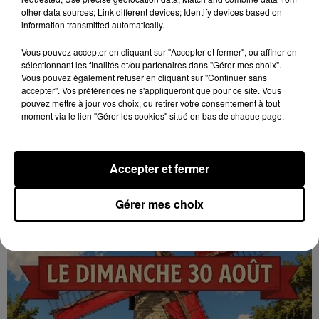
other data sources; Link different devices; Identify devices based on
information transmitted automatically.
Vous pouvez accepter en cliquant sur "Accepter et fermer", ou affiner en
sélectionnant les finalités et/ou partenaires dans "Gérer mes choix".
Vous pouvez également refuser en cliquant sur "Continuer sans
accepter". Vos préférences ne s'appliqueront que pour ce site. Vous
7 août 2026
pouvez mettre à jour vos choix, ou retirer votre consentement à tout
GOMMERVILLE - RANDONNÉE PÉDESTRE
moment via le lien "Gérer les cookies" situé en bas de chaque page.
Dimanche 13 septembre à 8h30 à Gommerville :
Randonnée pédestre. Deux parcours au choix.
Inscription obligatoire.
Accepter et fermer
Gérer mes choix