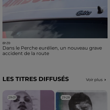
8h39
Dans le Perche eurélien, un nouveau grave
accident de la route
LES TITRES DIFFUSÉS
Voir plus
21h31
21h31
21h28
21h28