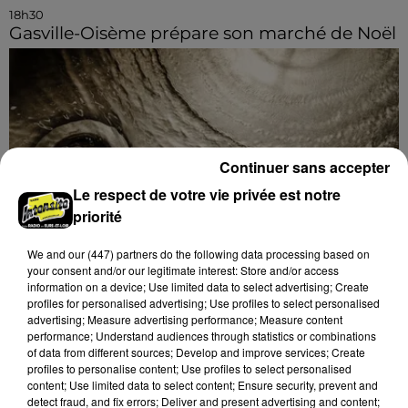
18h30
Gasville-Oisème prépare son marché de Noël
Continuer sans accepter
Le respect de votre vie privée est notre
priorité
We and
our (447) partners
do the following data processing based on
your consent and/or our legitimate interest: Store and/or access
information on a device; Use limited data to select advertising; Create
profiles for personalised advertising; Use profiles to select personalised
advertising; Measure advertising performance; Measure content
performance; Understand audiences through statistics or combinations
of data from different sources; Develop and improve services; Create
15h26
profiles to personalise content; Use profiles to select personalised
Ça gronde dans les tuyauteries de
content; Use limited data to select content; Ensure security, prevent and
Mainvilliers
detect fraud, and fix errors; Deliver and present advertising and content;