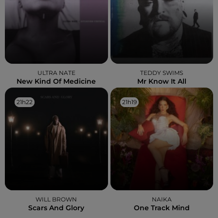
ULTRA NATE
TEDDY SWIMS
New Kind Of Medicine
Mr Know It All
21h22
21h22
21h19
21h19
WILL BROWN
NAIKA
Scars And Glory
One Track Mind