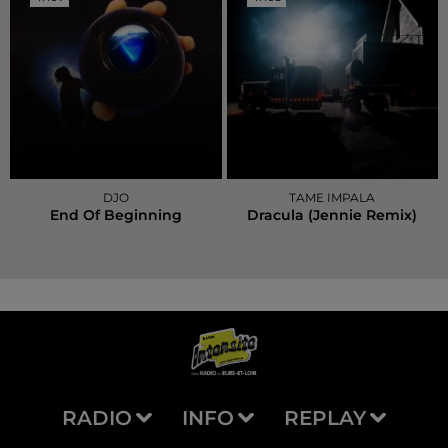
DJO
TAME IMPALA
End Of Beginning
Dracula (jennie Remix)
RADIO
INFO
REPLAY