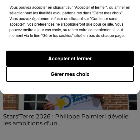
sinistre, qui a également fait un blessé.
Vous pouvez accepter en cliquant sur "Accepter et fermer", ou affiner en
sélectionnant les finalités et/ou partenaires dans "Gérer mes choix".
Vous pouvez également refuser en cliquant sur "Continuer sans
LE GRAND FORMAT
Voir plus
accepter". Vos préférences ne s'appliqueront que pour ce site. Vous
pouvez mettre à jour vos choix, ou retirer votre consentement à tout
moment via le lien "Gérer les cookies" situé en bas de chaque page.
Accepter et fermer
Gérer mes choix
Stars'Terre 2026 : Philippe Palmieri dévoile
les ambitions d'un...
À quelques semaines de la première édition de
Stars'Terre, organisée du 18 au 20 septembre 2026 au