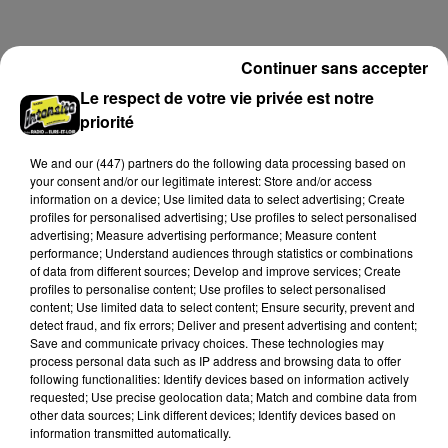
limité de personnes, sur incription.
Continuer sans accepter
A LA UNE
Voir plus
Le respect de votre vie privée est notre
priorité
We and
our (447) partners
do the following data processing based on
your consent and/or our legitimate interest: Store and/or access
information on a device; Use limited data to select advertising; Create
profiles for personalised advertising; Use profiles to select personalised
advertising; Measure advertising performance; Measure content
performance; Understand audiences through statistics or combinations
of data from different sources; Develop and improve services; Create
profiles to personalise content; Use profiles to select personalised
content; Use limited data to select content; Ensure security, prevent and
detect fraud, and fix errors; Deliver and present advertising and content;
Save and communicate privacy choices. These technologies may
process personal data such as IP address and browsing data to offer
following functionalities: Identify devices based on information actively
Une casse automobile partiellement
requested; Use precise geolocation data; Match and combine data from
embrasée à Auneau
other data sources; Link different devices; Identify devices based on
« chômage technique pour neuf personnes » après le
information transmitted automatically.