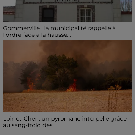
Gommerville : la municipalité rappelle à
l'ordre face à la hausse...
Incrustation de déchets, déjections sur les sites
symboliques et temps communal gaspillé : face à la
hausse des incivilités, la mairie de Gommerville
hausse...
Loir-et-Cher : un pyromane interpellé grâce
au sang-froid des...
Samedi 25 juillet, plus d'une dizaine de feux de