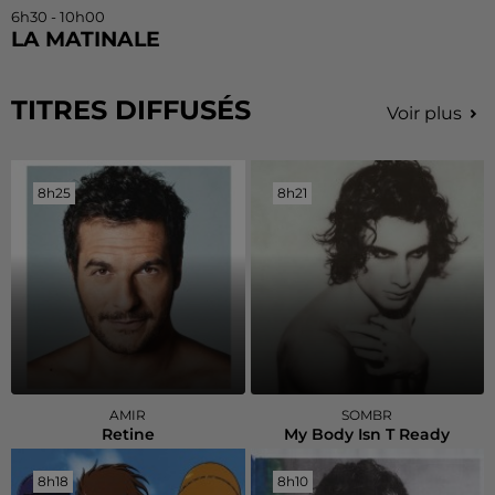
6h30 - 10h00
LA MATINALE
TITRES DIFFUSÉS
Voir plus
8h25
8h25
8h21
8h21
AMIR
SOMBR
Retine
My Body Isn T Ready
8h18
8h18
8h10
8h10