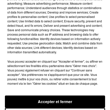
Château de Courtalain, Philippe Palmieri, président...
advertising; Measure advertising performance; Measure content
performance; Understand audiences through statistics or combinations
LES JEUX
of data from different sources; Develop and improve services; Create
Voir plus
profiles to personalise content; Use profiles to select personalised
content; Use limited data to select content; Ensure security, prevent and
detect fraud, and fix errors; Deliver and present advertising and content;
Save and communicate privacy choices. These technologies may
process personal data such as IP address and browsing data to offer
following functionalities: Identify devices based on information actively
requested; Use precise geolocation data; Match and combine data from
other data sources; Link different devices; Identify devices based on
information transmitted automatically.
Vous pouvez accepter en cliquant sur "Accepter et fermer", ou affiner en
sélectionnant les finalités et/ou partenaires dans "Gérer mes choix".
Vous pouvez également refuser en cliquant sur "Continuer sans
accepter". Vos préférences ne s'appliqueront que pour ce site. Vous
pouvez mettre à jour vos choix, ou retirer votre consentement à tout
moment via le lien "Gérer les cookies" situé en bas de chaque page.
Accepter et fermer
LES VACANCES PASSENT VITE... LES