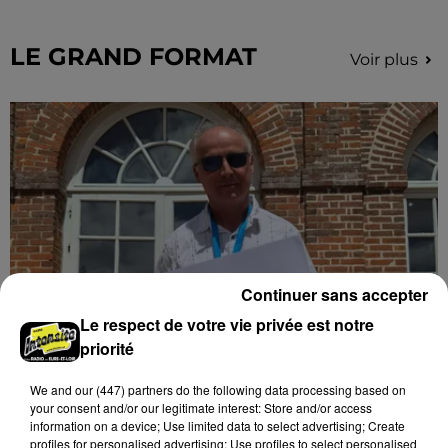
secteur de Fontaine-les-Côteaux, Montoire et Lunay.
Grâce...
LE GRAND FORMAT
Voir plus
Continuer sans accepter
Le respect de votre vie privée est notre
priorité
Stars'Terre 2026 : Philippe Palmieri dévoile
les ambitions d'un...
We and
our (447) partners
do the following data processing based on
À quelques semaines de la première édition de
your consent and/or our legitimate interest: Store and/or access
information on a device; Use limited data to select advertising; Create
Stars'Terre, organisée du 18 au 20 septembre 2026 au
profiles for personalised advertising; Use profiles to select personalised