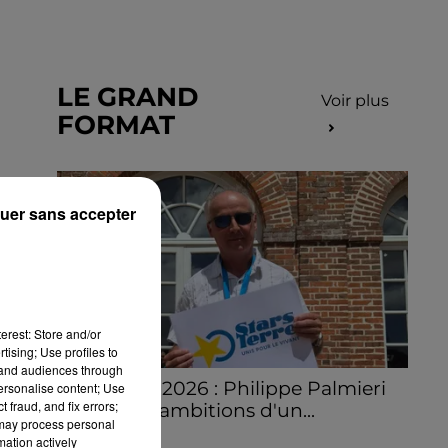
LE GRAND
Voir plus
FORMAT
uer sans accepter
erest: Store and/or
tising; Use profiles to
tand audiences through
Stars'Terre 2026 : Philippe Palmieri
personalise content; Use
 fraud, and fix errors;
dévoile les ambitions d'un...
 may process personal
À quelques semaines de la première
mation actively