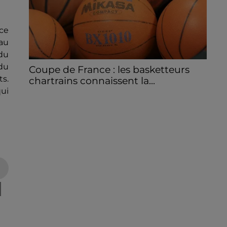
 ce
eau
 du
 du
Coupe de France : les basketteurs
ts.
chartrains connaissent la...
qui
Le C'CMBM affrontera un autre club de la
région Centre à l'occasion des 32es de finale
de la Coupe de France.