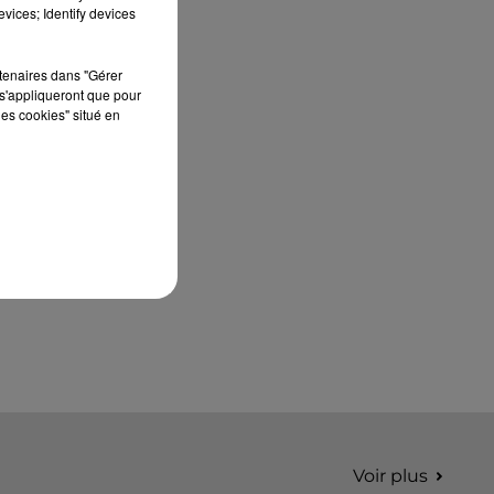
édition de Stars'Terre, organisée du 18 au 20
vices; Identify devices
septembre 2026 au Château de Courtalain,
Philippe Palmieri, président...
rtenaires dans "Gérer
s'appliqueront que pour
les cookies" situé en
Voir plus