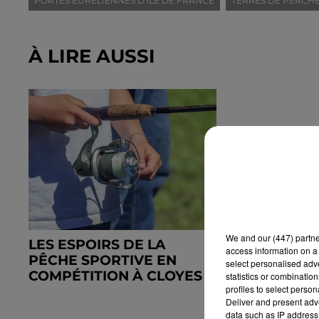
PORTES EURÉLIENNES D'ÎLE DE FRANCE
TERRES DE PERCH
À LIRE AUSSI
We and
our (447) partn
LES ESPOIRS DE LA
access information on a 
PÊCHE SPORTIVE EN
select personalised ad
COMPÉTITION À CLOYES
statistics or combinatio
profiles to select person
Deliver and present adv
data such as IP address 