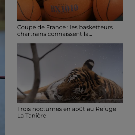
Coupe de France : les basketteurs
chartrains connaissent la...
Le C'CMBM affrontera un autre club de la
région Centre à l'occasion des 32es de finale
de la Coupe de France.
Trois nocturnes en août au Refuge
La Tanière
Les visiteurs peuvent en profiter jusqu'à
22h00 les samedi 8, 15 et 29 août.