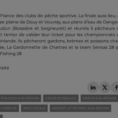
France des clubs de pêche sportive. La finale aura lieu,
basse plaine de Douy et Vouvray, aux plans d’eau de Dang
audun (Boissière et Seigneuret) et réunira 5 pêcheurs
t tenter de valider leur ticket pour les championnats
 Finlande. Ils pêcheront gardons, brèmes et poissons cha
nale, La Gardonnette de Chartres et la team Sensas 28 
 Fishing 28
nsité
TEAUDUN & SA RÉGION
CŒUR DE BEAUCE
DREUX & SA RÉGION
U PERCHE
INFO LOCALE
NOGENT-LE-ROTROU & SA RÉGION