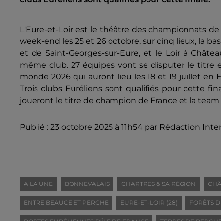
L'Eure-et-Loir est le théâtre des championnats de 
week-end les 25 et 26 octobre, sur cinq lieux, la 
et de Saint-Georges-sur-Eure, et le Loir à Châte
même club. 27 équipes vont se disputer le titre e
monde 2026 qui auront lieu les 18 et 19 juillet en
Trois clubs Euréliens sont qualifiés pour cette fi
joueront le titre de champion de France et la team
Publié : 23 octobre 2025 à 11h54 par Rédaction Inte
A LA UNE
BONNEVALAIS
CHARTRES & SA RÉGION
CHÂ
ENTRE BEAUCE ET PERCHE
EURE-ET-LOIR (28)
FORÊTS D