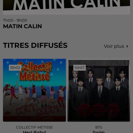
7h00 - 9h00
MATIN CALIN
TITRES DIFFUSÉS
Voir plus
15h02
15h02
14h57
14h57
COLLECTIF METISSE
BTS
Hey! Baby!
Swim