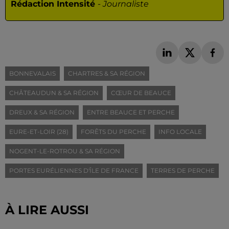
Rédaction Intensité
-
Journaliste
BONNEVALAIS
CHARTRES & SA RÉGION
CHÂTEAUDUN & SA RÉGION
CŒUR DE BEAUCE
DREUX & SA RÉGION
ENTRE BEAUCE ET PERCHE
EURE-ET-LOIR (28)
FORÊTS DU PERCHE
INFO LOCALE
NOGENT-LE-ROTROU & SA RÉGION
PORTES EURÉLIENNES D'ÎLE DE FRANCE
TERRES DE PERCHE
À LIRE AUSSI