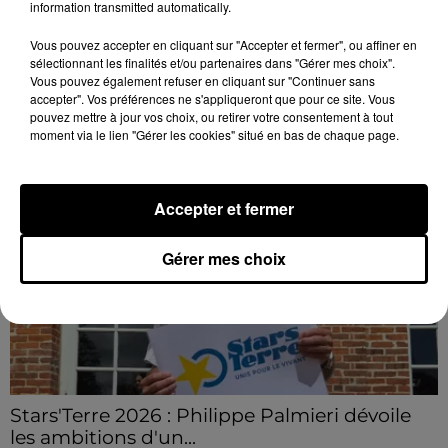
connaissent la...
information transmitted automatically.
Le C'CMBM affrontera un autre club de la région
Vous pouvez accepter en cliquant sur "Accepter et fermer", ou affiner en
Centre à l'occasion des 32es de finale de la Coupe de
sélectionnant les finalités et/ou partenaires dans "Gérer mes choix".
France.
Vous pouvez également refuser en cliquant sur "Continuer sans
accepter". Vos préférences ne s'appliqueront que pour ce site. Vous
LE GRAND FORMAT
Voir plus
pouvez mettre à jour vos choix, ou retirer votre consentement à tout
moment via le lien "Gérer les cookies" situé en bas de chaque page.
Accepter et fermer
Gérer mes choix
Stars'Terre 2026 : Philippe Palmieri dévoile
les ambitions d'un...