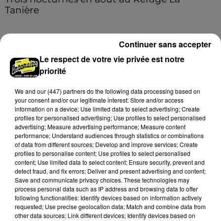
Tanière
Les visiteurs peuvent en profiter jusqu'à 22h00 les
samedi 8, 15 et 29 août.
Continuer sans accepter
Le respect de votre vie privée est notre
A LA UNE
Voir plus
priorité
We and
our (447) partners
do the following data processing based on
your consent and/or our legitimate interest: Store and/or access
information on a device; Use limited data to select advertising; Create
profiles for personalised advertising; Use profiles to select personalised
advertising; Measure advertising performance; Measure content
performance; Understand audiences through statistics or combinations
of data from different sources; Develop and improve services; Create
profiles to personalise content; Use profiles to select personalised
content; Use limited data to select content; Ensure security, prevent and
detect fraud, and fix errors; Deliver and present advertising and content;
Save and communicate privacy choices. These technologies may
process personal data such as IP address and browsing data to offer
following functionalities: Identify devices based on information actively
requested; Use precise geolocation data; Match and combine data from
Coupe de France : les basketteurs chartrains
other data sources; Link different devices; Identify devices based on