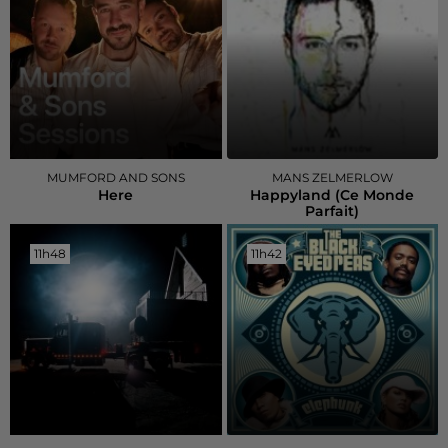
MUMFORD AND SONS
MANS ZELMERLOW
Here
Happyland (ce Monde
Parfait)
11h48
11h48
11h42
11h42