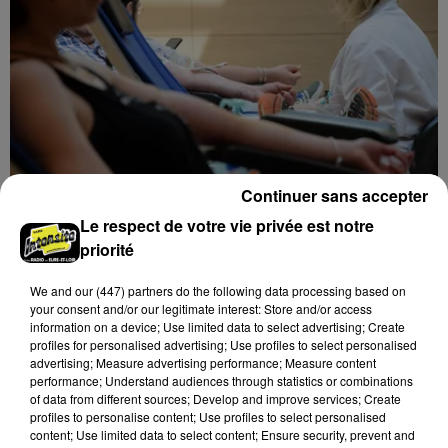
Continuer sans accepter
L'EFS a besoin de vous
Le respect de votre vie privée est notre
Les collectes de sang restent en tension en Eure-et-
priorité
Loir, avec de nombreux créneaux à réserver.
We and
our (447) partners
do the following data processing based on
LE GRAND FORMAT
Voir plus
your consent and/or our legitimate interest: Store and/or access
information on a device; Use limited data to select advertising; Create
profiles for personalised advertising; Use profiles to select personalised
advertising; Measure advertising performance; Measure content
performance; Understand audiences through statistics or combinations
of data from different sources; Develop and improve services; Create
profiles to personalise content; Use profiles to select personalised
content; Use limited data to select content; Ensure security, prevent and