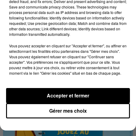
detect fraud, and fix errors; Deliver and present advertising and content;
Save and communicate privacy choices. These technologies may
process personal data such as IP address and browsing data to offer
following functionalities: Identify devices based on information actively
requested; Use precise geolocation data; Match and combine data from
other data sources; Link different devices; Identify devices based on
information transmitted automatically.
Vous pouvez accepter en cliquant sur "Accepter et fermer", ou affiner en
Stars'Terre 2026 : Philippe Palmieri dévoile
sélectionnant les finalités et/ou partenaires dans "Gérer mes choix".
les ambitions d'un...
Vous pouvez également refuser en cliquant sur "Continuer sans
accepter". Vos préférences ne s'appliqueront que pour ce site. Vous
À quelques semaines de la première édition de
pouvez mettre à jour vos choix, ou retirer votre consentement à tout
Stars'Terre, organisée du 18 au 20 septembre 2026 au
moment via le lien "Gérer les cookies" situé en bas de chaque page.
Château de Courtalain, Philippe Palmieri, président...
LES JEUX
Voir plus
Accepter et fermer
Gérer mes choix