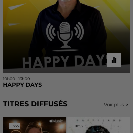
10h00 - 13h00
HAPPY DAYS
TITRES DIFFUSÉS
Voir plus
11h55
11h55
11h52
11h52