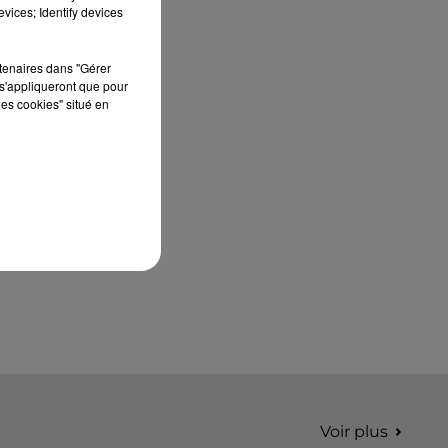
édition de Stars'Terre, organisée du 18 au 20
vices; Identify devices
septembre 2026 au Château de Courtalain,
Philippe Palmieri, président...
rtenaires dans "Gérer
s'appliqueront que pour
les cookies" situé en
Voir plus