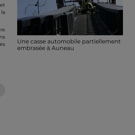
 et
 la
ure
ons
Une casse automobile partiellement
res
embrasée à Auneau
« chômage technique pour neuf personnes
» après le sinistre, qui a également fait un
blessé.