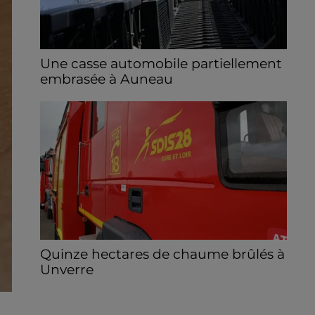
Une casse automobile partiellement
embrasée à Auneau
« chômage technique pour neuf personnes
» après le sinistre, qui a également fait un
blessé.
Quinze hectares de chaume brûlés à
Unverre
Deux personnes ont été prises en charge
par les secours après avoir inhalé des