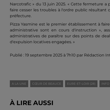
Narcotrafic » du 13 juin 2025. « Cette fermeture a 
faire cesser les troubles à l'ordre public résulta
préfecture.
Pizza Yasmine est le premier établissement à faire
administrative sont en cours d'instruction », assu
administratives de paraître sur des points de dea
d'expulsion locatives engagées. »
Publié : 19 septembre 2025 à 7h10 par Rédaction In
A LA UNE
CŒUR DE BEAUCE
EURE-ET-LOIR (28)
INFO
À LIRE AUSSI