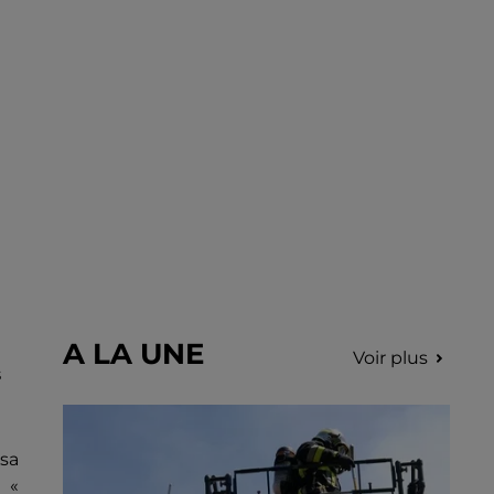
fumées.
A LA UNE
Voir plus
s
sa
 «