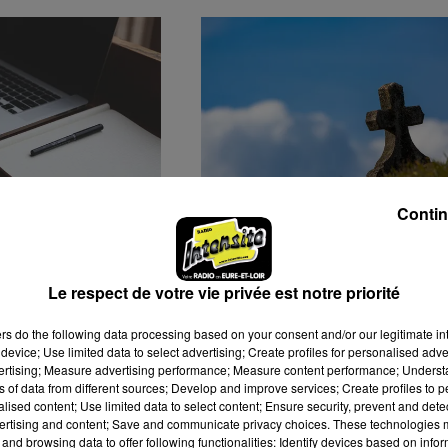
Contin
ATIVES DE
DES VOLS À RÉPÉTITION
À MAINVILLIERS
DANS LE CIMETIÈRE DE
THIRON-GARDAIS
Le respect de votre vie privée est notre priorité
ers
do the following data processing based on your consent and/or our legitimate int
device; Use limited data to select advertising; Create profiles for personalised adver
vertising; Measure advertising performance; Measure content performance; Unders
ns of data from different sources; Develop and improve services; Create profiles to 
alised content; Use limited data to select content; Ensure security, prevent and detect
ertising and content; Save and communicate privacy choices. These technologies
and browsing data to offer following functionalities: Identify devices based on infor