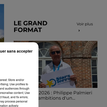
LE GRAND
Voir plus
FORMAT
uer sans accepter
erest: Store and/or
tising; Use profiles to
tand audiences through
Stars'Terre 2026 : Philippe Palmieri
personalise content; Use
 fraud, and fix errors;
dévoile les ambitions d'un...
 may process personal
À quelques semaines de la première
mation actively