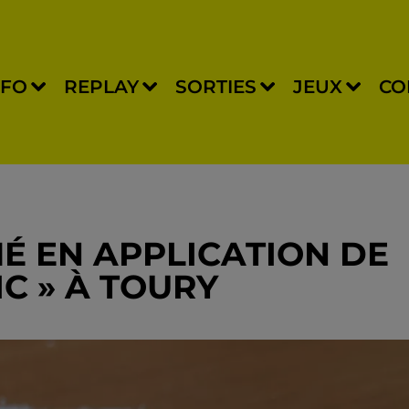
NFO
REPLAY
SORTIES
JEUX
CO
É EN APPLICATION DE
IC » À TOURY