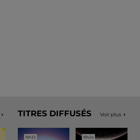
TITRES DIFFUSÉS
Voir plus
16h32
16h32
16h24
16h24