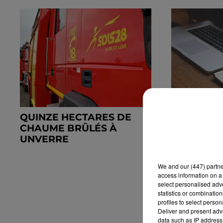
QUINZE HECTARES DE
DES TENT
CHAUME BRÛLÉS À
FRAUDES 
UNVERRE
We and
our (447) partn
access information on a 
select personalised ad
statistics or combinatio
profiles to select person
Deliver and present adv
data such as IP address 