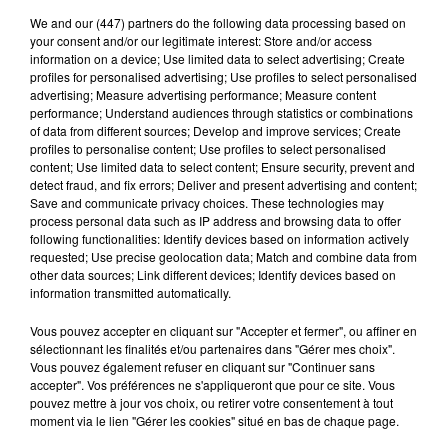
We and
our (447) partners
do the following data processing based on
your consent and/or our legitimate interest: Store and/or access
information on a device; Use limited data to select advertising; Create
profiles for personalised advertising; Use profiles to select personalised
Stars'Terre 2026 : Philippe Palmieri dévoile
advertising; Measure advertising performance; Measure content
les ambitions d'un...
performance; Understand audiences through statistics or combinations
of data from different sources; Develop and improve services; Create
À quelques semaines de la première édition de
profiles to personalise content; Use profiles to select personalised
Stars'Terre, organisée du 18 au 20 septembre 2026 au
content; Use limited data to select content; Ensure security, prevent and
Château de Courtalain, Philippe Palmieri, président...
detect fraud, and fix errors; Deliver and present advertising and content;
Save and communicate privacy choices. These technologies may
LES JEUX
process personal data such as IP address and browsing data to offer
Voir plus
following functionalities: Identify devices based on information actively
requested; Use precise geolocation data; Match and combine data from
other data sources; Link different devices; Identify devices based on
information transmitted automatically.
Vous pouvez accepter en cliquant sur "Accepter et fermer", ou affiner en
sélectionnant les finalités et/ou partenaires dans "Gérer mes choix".
Vous pouvez également refuser en cliquant sur "Continuer sans
accepter". Vos préférences ne s'appliqueront que pour ce site. Vous
pouvez mettre à jour vos choix, ou retirer votre consentement à tout
moment via le lien "Gérer les cookies" situé en bas de chaque page.