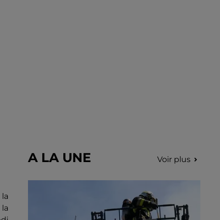
incription.
A LA UNE
Voir plus
la
 la
edi