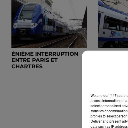
ÉNIÈME INTERRUPTION
GALÈRE À
ENTRE PARIS ET
POUR LE P
CHARTRES
CHARTRES
We and
our (447) partn
access information on a 
select personalised ad
statistics or combinatio
profiles to select person
Deliver and present adv
data such as IP address 