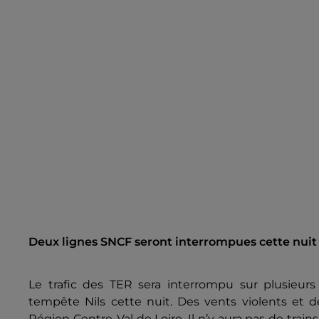
Deux lignes SNCF seront interrompues cette nuit 
Le trafic des TER sera interrompu sur plusieurs
tempête Nils cette nuit. Des vents violents et de 
Région Centre-Val de Loire. Il n’y aura pas de train