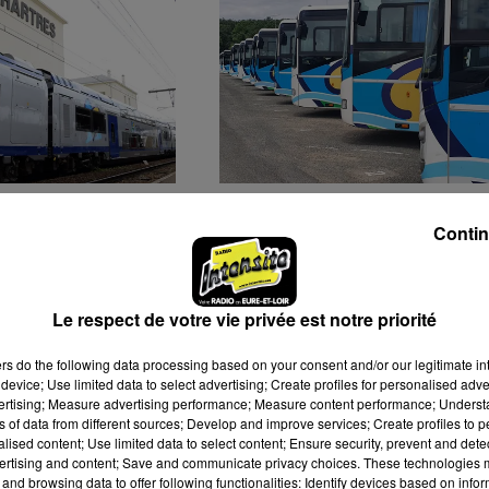
 RÉPÉTITIONS
CANICULE : UNE
ARIS-
SOIXANTAINE DE LIGNE
Contin
-LE MANS
DE BUS REMI À L'ARRÊT
Le respect de votre vie privée est notre priorité
ers
do the following data processing based on your consent and/or our legitimate int
device; Use limited data to select advertising; Create profiles for personalised adver
vertising; Measure advertising performance; Measure content performance; Unders
ns of data from different sources; Develop and improve services; Create profiles to 
alised content; Use limited data to select content; Ensure security, prevent and detect
ertising and content; Save and communicate privacy choices. These technologies
and browsing data to offer following functionalities: Identify devices based on infor