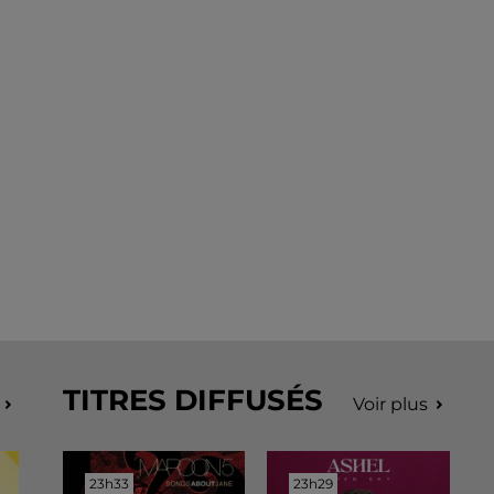
TITRES DIFFUSÉS
Voir plus
23h33
23h33
23h29
23h29