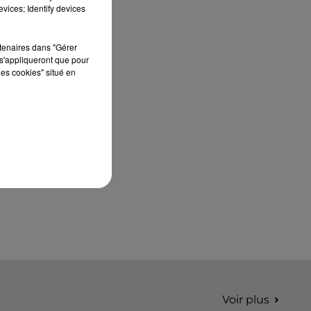
édition de Stars'Terre, organisée du 18 au 20
vices; Identify devices
septembre 2026 au Château de Courtalain,
Philippe Palmieri, président...
rtenaires dans "Gérer
s'appliqueront que pour
les cookies" situé en
Voir plus