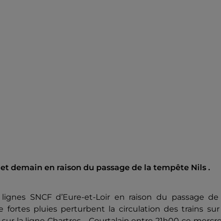
et demain en raison du passage de la tempête Nils .
 lignes SNCF d’Eure-et-Loir en raison du passage de 
fortes pluies perturbent la circulation des trains sur
s sur la ligne Chartres - Courtalain entre 21h00 ce mercr