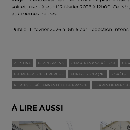
soir et jusqu'à jeudi 12 février 2026 à 12h00. Ce “
sto
aux mêmes heures.
Publié : 11 février 2026 à 16h15 par Rédaction Intens
A LA UNE
BONNEVALAIS
CHARTRES & SA RÉGION
CHÂ
ENTRE BEAUCE ET PERCHE
EURE-ET-LOIR (28)
FORÊTS D
PORTES EURÉLIENNES D'ÎLE DE FRANCE
TERRES DE PERCH
À LIRE AUSSI