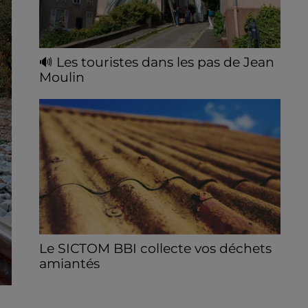
🔊 Les touristes dans les pas de Jean
Moulin
Le « tourisme de mémoire » s'invite dans
les sorties estivales de Chartres Tourisme.
Le SICTOM BBI collecte vos déchets
amiantés
La collecte se fait sous conditions et pour
un nombre limité de personnes, sur