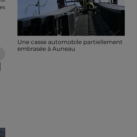
ves
Une casse automobile partiellement
embrasée à Auneau
« chômage technique pour neuf personnes
» après le sinistre, qui a également fait un
blessé.