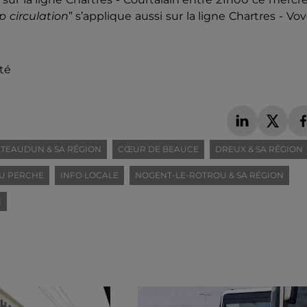
p circulation
” s’applique aussi sur la ligne Chartres - Vo
ité
TEAUDUN & SA RÉGION
CŒUR DE BEAUCE
DREUX & SA RÉGION
U PERCHE
INFO LOCALE
NOGENT-LE-ROTROU & SA RÉGION
E