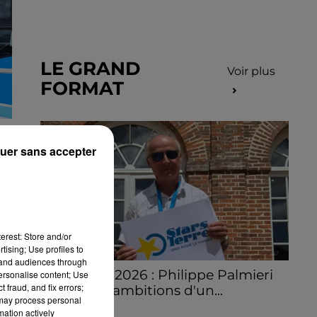
LE GRAND
Voir plus
FORMAT
S
uer sans accepter
erest: Store and/or
tising; Use profiles to
tand audiences through
Stars'Terre 2026 : Philippe Palmieri
personalise content; Use
 fraud, and fix errors;
dévoile les ambitions d'un...
 may process personal
À quelques semaines de la première
mation actively