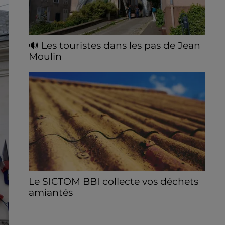
🔊 Les touristes dans les pas de Jean
Moulin
Le « tourisme de mémoire » s'invite dans
les sorties estivales de Chartres Tourisme.
Le SICTOM BBI collecte vos déchets
amiantés
La collecte se fait sous conditions et pour
un nombre limité de personnes, sur