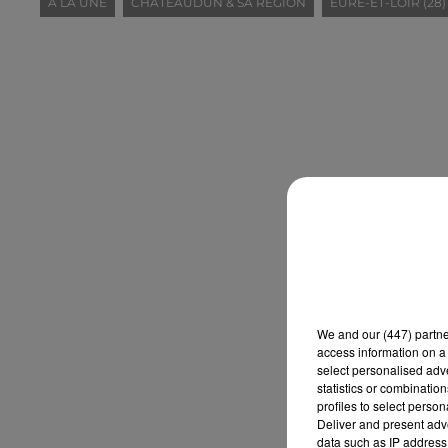
A LA UNE
CHÂTEAUDUN & SA RÉGION
EURE-ET-LOIR (28)
We and
our (447) partn
access information on a 
select personalised ad
statistics or combinatio
profiles to select person
Deliver and present adv
data such as IP address 