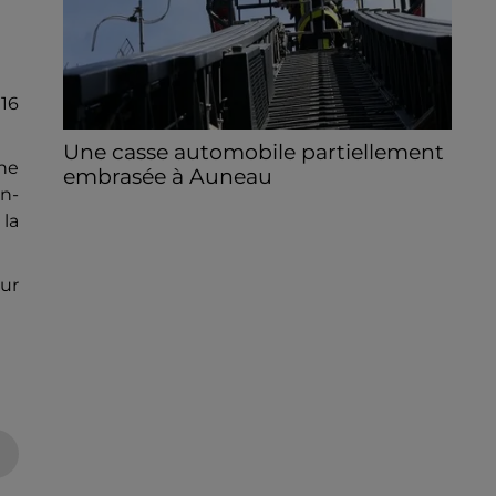
 16
Une casse automobile partiellement
ne
embrasée à Auneau
an-
« chômage technique pour neuf personnes
 la
» après le sinistre, qui a également fait un
blessé.
our