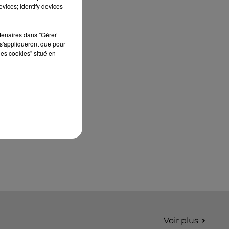
édition de Stars'Terre, organisée du 18 au 20
vices; Identify devices
septembre 2026 au Château de Courtalain,
Philippe Palmieri, président...
rtenaires dans "Gérer
s'appliqueront que pour
les cookies" situé en
Voir plus