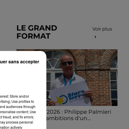
LE GRAND
Voir plus
FORMAT
uer sans accepter
erest: Store and/or
tising; Use profiles to
tand audiences through
Stars'Terre 2026 : Philippe Palmieri
personalise content; Use
 fraud, and fix errors;
dévoile les ambitions d'un...
 may process personal
À quelques semaines de la première
mation actively