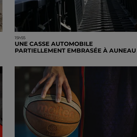
15h55
UNE CASSE AUTOMOBILE
PARTIELLEMENT EMBRASÉE À AUNEAU
t
« chômage technique pour neuf personnes » apr
le sinistre, qui a également fait un blessé.