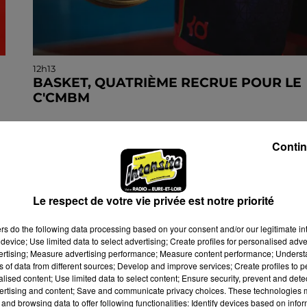
12h13
BASKET, QUATRIÈME RECRUE POUR LE
C'CMBM
Le club chartrain annonce l'arrivée de Jonathan
Mkamba en provenance de Pau.
Contin
Le respect de votre vie privée est notre priorité
ers
do the following data processing based on your consent and/or our legitimate int
device; Use limited data to select advertising; Create profiles for personalised adver
vertising; Measure advertising performance; Measure content performance; Unders
ns of data from different sources; Develop and improve services; Create profiles to 
alised content; Use limited data to select content; Ensure security, prevent and detect
ertising and content; Save and communicate privacy choices. These technologies
and browsing data to offer following functionalities: Identify devices based on infor