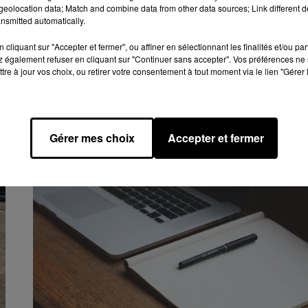
eolocation data; Match and combine data from other data sources; Link different de
nsmitted automatically.
cliquant sur "Accepter et fermer", ou affiner en sélectionnant les finalités et/ou pa
11h10
 également refuser en cliquant sur "Continuer sans accepter". Vos préférences ne 
C'EST À VOUS DE JOUER POUR
tre à jour vos choix, ou retirer votre consentement à tout moment via le lien "Gérer 
DÉCOUVRIR LA BAZOCHE-GOUET
r
Le Grand Châteaudun Tourisme vient de lancer u
jeu de piste dans la commune.
Gérer mes choix
Accepter et fermer