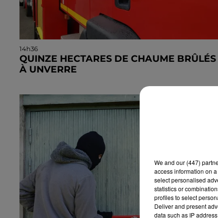
14h36
QUINZE HECTARES DE CHAUME BRÛLÉS
À UNVERRE
Deux personnes ont été prises en charge par les
secours après avoir inhalé des fumées.
We and
our (447) partn
access information on a 
select personalised ad
statistics or combinatio
profiles to select person
Deliver and present adv
data such as IP address 