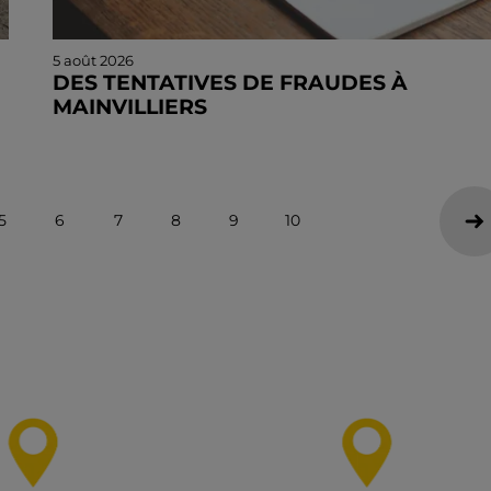
5 août 2026
DES TENTATIVES DE FRAUDES À
MAINVILLIERS
Des personnes malveillantes tentent de voler vos
informations personnelles.
5
6
7
8
9
10