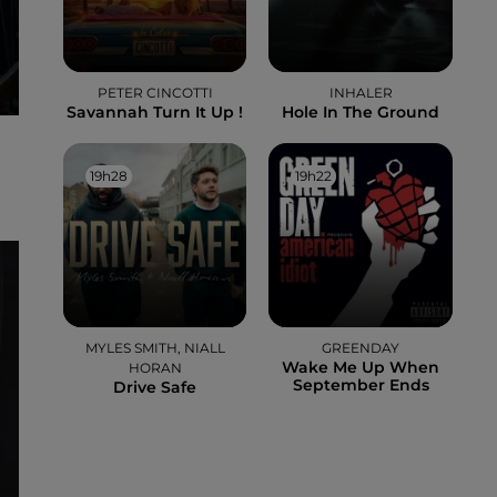
PETER CINCOTTI
INHALER
Savannah Turn It Up !
Hole In The Ground
19h28
19h28
19h22
19h22
ès
MYLES SMITH, NIALL
GREENDAY
Wake Me Up When
HORAN
September Ends
Drive Safe