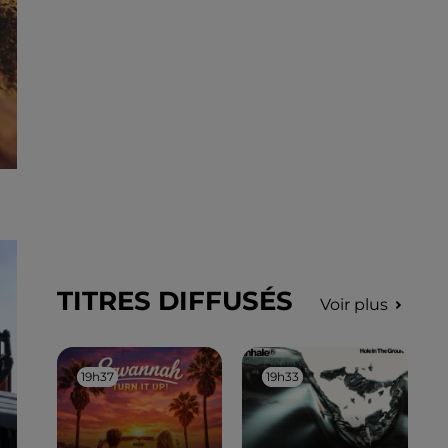
TITRES DIFFUSÉS
Voir plus
19h37
19h37
19h33
19h33