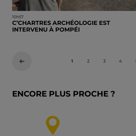
10h57
C’CHARTRES ARCHÉOLOGIE EST
INTERVENU À POMPÉI
Les archéologues chartrains ont participé à une
mission de fouille du 6 au 17 juillet.
1
2
3
4
ENCORE PLUS PROCHE ?