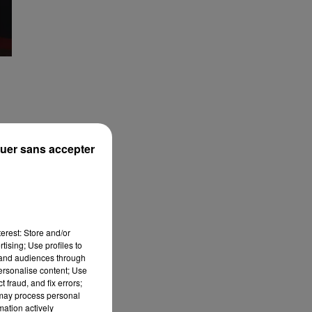
uer sans accepter
erest: Store and/or
tising; Use profiles to
tand audiences through
personalise content; Use
 fraud, and fix errors;
 may process personal
mation actively