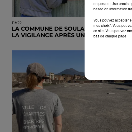
requested; Use precise g
based on information tra
Vous pouvez accepter en 
11h22
mes choix". Vous pouvez
LA COMMUNE DE SOULAIRES APPELLE À
ce site. Vous pouvez met
LA VIGILANCE APRÈS UNE TENTATIVE...
bas de chaque page.
La mairie a communiqué sur ses réseaux après avoi
été prévenue par la gendarmerie.