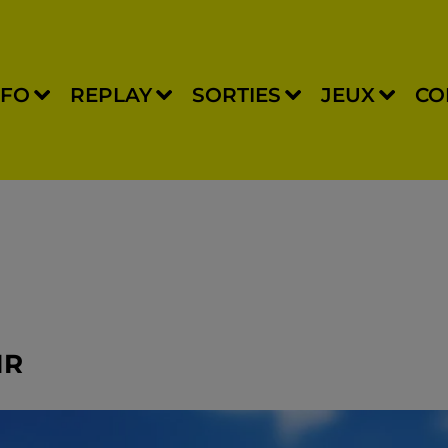
NFO
REPLAY
SORTIES
JEUX
CO
IR