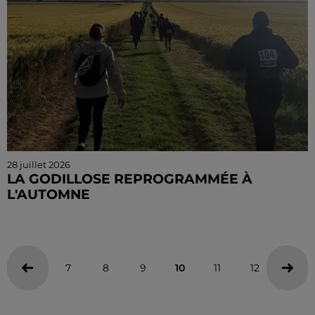
28 juillet 2026
LA GODILLOSE REPROGRAMMÉE À
L'AUTOMNE
La célèbre randonnée pédestre de Bonneval avait
été annulée en juin à cause de la chaleur.
7
8
9
10
11
12
13