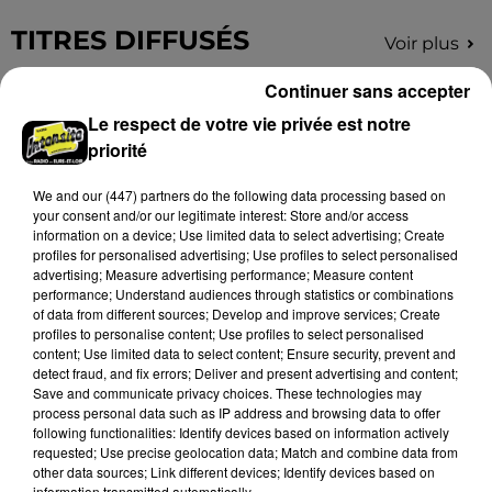
TITRES DIFFUSÉS
Voir plus
Continuer sans accepter
Le respect de votre vie privée est notre
23h45
23h45
23h43
23h43
priorité
We and
our (447) partners
do the following data processing based on
your consent and/or our legitimate interest: Store and/or access
information on a device; Use limited data to select advertising; Create
profiles for personalised advertising; Use profiles to select personalised
advertising; Measure advertising performance; Measure content
performance; Understand audiences through statistics or combinations
of data from different sources; Develop and improve services; Create
profiles to personalise content; Use profiles to select personalised
MADONNA
ALEX WARREN
content; Use limited data to select content; Ensure security, prevent and
Like A Prayer
Fever Dream
detect fraud, and fix errors; Deliver and present advertising and content;
Save and communicate privacy choices. These technologies may
23h40
23h40
23h36
23h36
process personal data such as IP address and browsing data to offer
following functionalities: Identify devices based on information actively
requested; Use precise geolocation data; Match and combine data from
other data sources; Link different devices; Identify devices based on
information transmitted automatically.