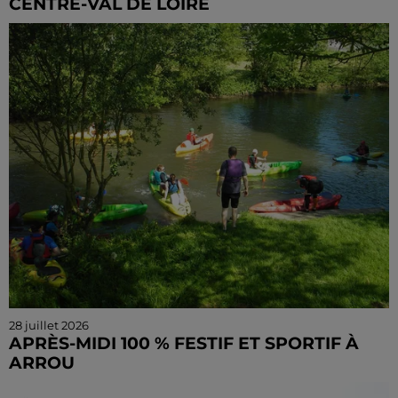
CENTRE-VAL DE LOIRE
Un trafic sous haute surveillance neutralisé par les
douanes du Centre-Val de Loire. Dans le cadre de
l'opération nationale TARANIS, les agents ont...
28 juillet 2026
APRÈS-MIDI 100 % FESTIF ET SPORTIF À
ARROU
Du sport, du fun et de la convivialité ce lundi à Arrou !