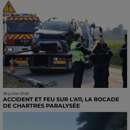
Dans le cadre de la tournée Eure-et-Loir en fête, le
site de la baignade d'Arrou se transforme en...
28 juillet 2026
ACCIDENT ET FEU SUR L'A11, LA ROCADE
DE CHARTRES PARALYSÉE
Les secours sont déployés après un accident entre
deux voitures sur la RD 910 à Barjouville, ce mardi
après-midi. 7 véhicules et 18 pompiers sont engagés.