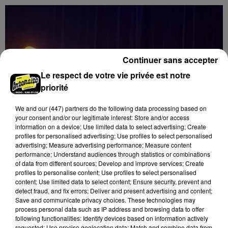
Continuer sans accepter
Le respect de votre vie privée est notre
priorité
We and
our (447) partners
do the following data processing based on
your consent and/or our legitimate interest: Store and/or access
information on a device; Use limited data to select advertising; Create
profiles for personalised advertising; Use profiles to select personalised
advertising; Measure advertising performance; Measure content
performance; Understand audiences through statistics or combinations
of data from different sources; Develop and improve services; Create
profiles to personalise content; Use profiles to select personalised
8 août 2026
content; Use limited data to select content; Ensure security, prevent and
LUISANT - SPECTACLE : COMBAT
detect fraud, and fix errors; Deliver and present advertising and content;
CHORÉGRAPHIÉ
Save and communicate privacy choices. These technologies may
process personal data such as IP address and browsing data to offer
Vendredi 28 mai 2027 à 20h30 à la salle André Malraux
following functionalities: Identify devices based on information actively
de Luisant : Combat chorégraphié. Spectacle-
requested; Use precise geolocation data; Match and combine data from