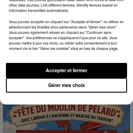
other data sources; Link different devices; Identify devices based on
information transmitted automatically.
Vous pouvez accepter en cliquant sur "Accepter et fermer", ou affiner en
sélectionnant les finalités et/ou partenaires dans "Gérer mes choix".
Vous pouvez également refuser en cliquant sur "Continuer sans
accepter". Vos préférences ne s'appliqueront que pour ce site. Vous
pouvez mettre à jour vos choix, ou retirer votre consentement à tout
moment via le lien "Gérer les cookies" situé en bas de chaque page.
7 août 2026
GOMMERVILLE - RANDONNÉE PÉDESTRE
Accepter et fermer
Dimanche 13 septembre à 8h30 à Gommerville :
Randonnée pédestre. Deux parcours au choix.
Gérer mes choix
Inscription obligatoire.