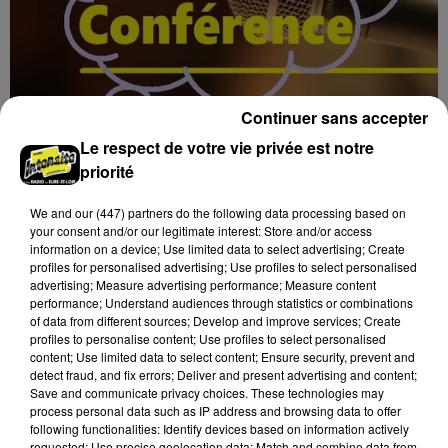
Continuer sans accepter
Le respect de votre vie privée est notre
7 août 2026
priorité
BLOIS (41) - CONFÉRENCE : « SOYEZ
MAUDITS ! »
We and
our (447) partners
do the following data processing based on
Jeudi 4 février 2027 à 14h30 à l'auditorium Samuel
your consent and/or our legitimate interest: Store and/or access
Paty, bibliothèque Abbé-Grégoire de Blois (Loir-et-
information on a device; Use limited data to select advertising; Create
profiles for personalised advertising; Use profiles to select personalised
Cher) : « Soyez maudits ! » Les malédictions
advertising; Measure advertising performance; Measure content
déposées...
performance; Understand audiences through statistics or combinations
of data from different sources; Develop and improve services; Create
profiles to personalise content; Use profiles to select personalised
content; Use limited data to select content; Ensure security, prevent and
detect fraud, and fix errors; Deliver and present advertising and content;
Save and communicate privacy choices. These technologies may
process personal data such as IP address and browsing data to offer
following functionalities: Identify devices based on information actively
requested; Use precise geolocation data; Match and combine data from