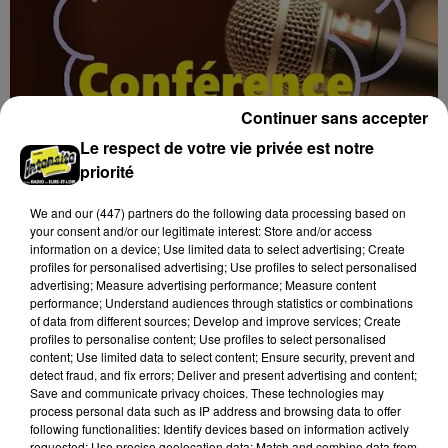
Continuer sans accepter
Le respect de votre vie privée est notre
priorité
We and
our (447) partners
do the following data processing based on
7 août 2026
BLOIS (41) - CONFÉRENCE : « SOYEZ
your consent and/or our legitimate interest: Store and/or access
information on a device; Use limited data to select advertising; Create
MAUDITS ! »
profiles for personalised advertising; Use profiles to select personalised
Jeudi 4 février 2027 à 14h30 à l'auditorium Samuel
advertising; Measure advertising performance; Measure content
Paty, bibliothèque Abbé-Grégoire de Blois (Loir-et-
performance; Understand audiences through statistics or combinations
of data from different sources; Develop and improve services; Create
Cher) : « Soyez maudits ! » Les malédictions
profiles to personalise content; Use profiles to select personalised
déposées...
content; Use limited data to select content; Ensure security, prevent and
detect fraud, and fix errors; Deliver and present advertising and content;
Save and communicate privacy choices. These technologies may
process personal data such as IP address and browsing data to offer
following functionalities: Identify devices based on information actively
requested; Use precise geolocation data; Match and combine data from