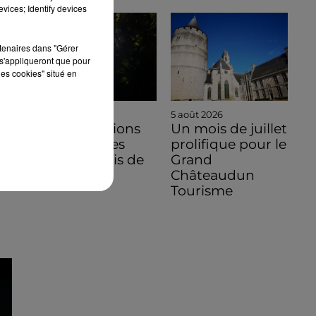
vices; Identify devices
rtenaires dans "Gérer
s'appliqueront que pour
les cookies" situé en
5 août 2026
5 août 2026
Des conditions
Un mois de juillet
hors normes
prolifique pour le
pour le mois de
Grand
juillet 2026
Châteaudun
Tourisme