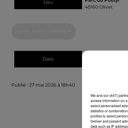
Parc du Poutyl
Lieu
45160
Olivet
Ajouter à votre calendrier
du
15 juillet 2026 
Date
au
15 juillet 2026 
Publié : 27 mai 2026 à 18h40
We and
our (447) partn
access information on a 
select personalised ad
statistics or combinatio
profiles to select person
Deliver and present adv
data such as IP address 