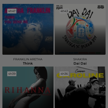
4h47
4h47
4h43
4h43
FRANKLIN ARETHA
SHAKIRA
Think
Dai Dai
4h39
4h39
4h36
4h36