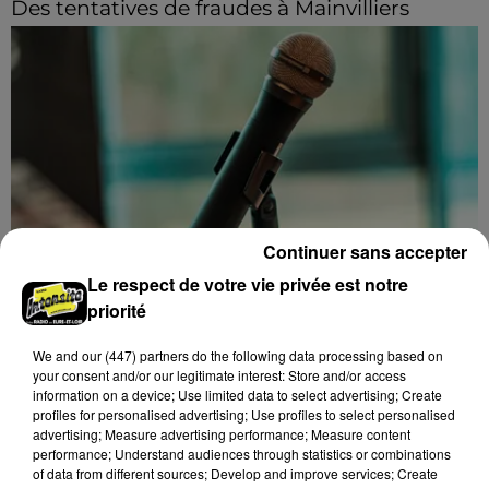
Des tentatives de fraudes à Mainvilliers
Des personnes malveillantes tentent de voler vos
informations personnelles.
Continuer sans accepter
Le respect de votre vie privée est notre
priorité
Intégrez le plus grand chœur d'Europe pour
un concert exceptionnel...
We and
our (447) partners
do the following data processing based on
Vous pouvez donner de la voix en devenant choriste
your consent and/or our legitimate interest: Store and/or access
pour un concert à venir au Colisée.
information on a device; Use limited data to select advertising; Create
profiles for personalised advertising; Use profiles to select personalised
advertising; Measure advertising performance; Measure content
A LA UNE
Voir plus
performance; Understand audiences through statistics or combinations
of data from different sources; Develop and improve services; Create