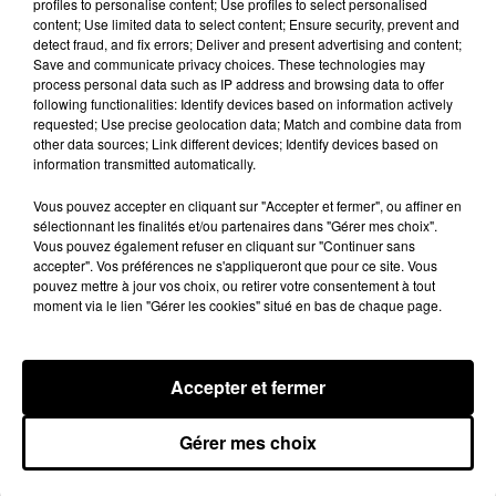
profiles to personalise content; Use profiles to select personalised
content; Use limited data to select content; Ensure security, prevent and
detect fraud, and fix errors; Deliver and present advertising and content;
Save and communicate privacy choices. These technologies may
process personal data such as IP address and browsing data to offer
following functionalities: Identify devices based on information actively
requested; Use precise geolocation data; Match and combine data from
other data sources; Link different devices; Identify devices based on
information transmitted automatically.
Vous pouvez accepter en cliquant sur "Accepter et fermer", ou affiner en
sélectionnant les finalités et/ou partenaires dans "Gérer mes choix".
Vous pouvez également refuser en cliquant sur "Continuer sans
accepter". Vos préférences ne s'appliqueront que pour ce site. Vous
pouvez mettre à jour vos choix, ou retirer votre consentement à tout
Des tentatives de fraudes à Mainvilliers
moment via le lien "Gérer les cookies" situé en bas de chaque page.
Des personnes malveillantes tentent de voler vos
informations personnelles.
Accepter et fermer
LE GRAND FORMAT
Voir plus
Gérer mes choix