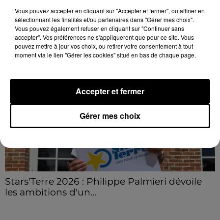
secours après avoir inhalé des fumées.
Vous pouvez accepter en cliquant sur "Accepter et fermer", ou affiner en
sélectionnant les finalités et/ou partenaires dans "Gérer mes choix".
LE GRAND FORMAT
Vous pouvez également refuser en cliquant sur "Continuer sans
Voir plus
accepter". Vos préférences ne s'appliqueront que pour ce site. Vous
pouvez mettre à jour vos choix, ou retirer votre consentement à tout
moment via le lien "Gérer les cookies" situé en bas de chaque page.
Accepter et fermer
Gérer mes choix
Stars'Terre 2026 : Philippe Palmieri dévoile
les ambitions d'un...
À quelques semaines de la première édition de
Stars'Terre, organisée du 18 au 20 septembre 2026 au