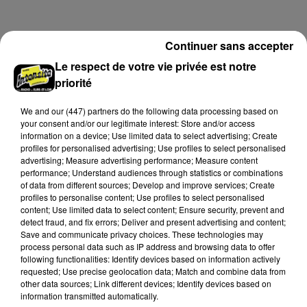
Mkamba en provenance de Pau.
Continuer sans accepter
A LA UNE
Voir plus
Le respect de votre vie privée est notre
priorité
We and
our (447) partners
do the following data processing based on
your consent and/or our legitimate interest: Store and/or access
information on a device; Use limited data to select advertising; Create
profiles for personalised advertising; Use profiles to select personalised
advertising; Measure advertising performance; Measure content
performance; Understand audiences through statistics or combinations
of data from different sources; Develop and improve services; Create
profiles to personalise content; Use profiles to select personalised
content; Use limited data to select content; Ensure security, prevent and
detect fraud, and fix errors; Deliver and present advertising and content;
Save and communicate privacy choices. These technologies may
process personal data such as IP address and browsing data to offer
following functionalities: Identify devices based on information actively
Quinze hectares de chaume brûlés à
requested; Use precise geolocation data; Match and combine data from
Unverre
other data sources; Link different devices; Identify devices based on
Deux personnes ont été prises en charge par les
information transmitted automatically.