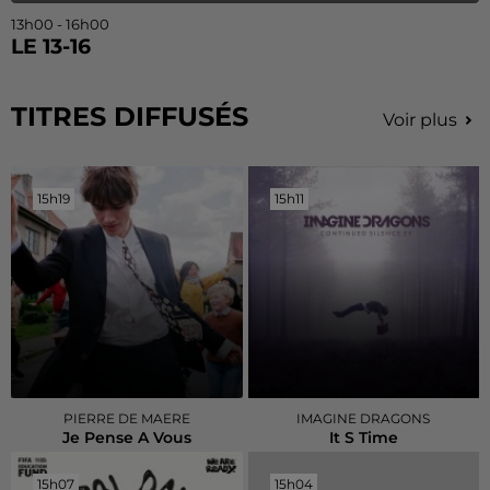
13h00 - 16h00
LE 13-16
TITRES DIFFUSÉS
Voir plus
15h19
15h19
15h11
15h11
PIERRE DE MAERE
IMAGINE DRAGONS
Je Pense A Vous
It S Time
15h07
15h07
15h04
15h04