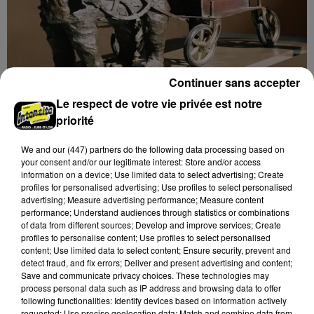
Continuer sans accepter
9h43
Le respect de votre vie privée est notre
MAINTENON - EXPOSITION : SCULPTURES
priorité
MILO DIAS
Du 7 au 23 novembre, mardi, mercredi et jeudi de
We and
our (447) partners
do the following data processing based on
14h00 à 18h00 et vendredi, samedi et dimanche de
your consent and/or our legitimate interest: Store and/or access
information on a device; Use limited data to select advertising; Create
10h00 à 18h00 à la Maison Tailleur à Maintenon :
profiles for personalised advertising; Use profiles to select personalised
Sculptures...
advertising; Measure advertising performance; Measure content
performance; Understand audiences through statistics or combinations
of data from different sources; Develop and improve services; Create
profiles to personalise content; Use profiles to select personalised
content; Use limited data to select content; Ensure security, prevent and
detect fraud, and fix errors; Deliver and present advertising and content;
Save and communicate privacy choices. These technologies may
process personal data such as IP address and browsing data to offer
following functionalities: Identify devices based on information actively
requested; Use precise geolocation data; Match and combine data from