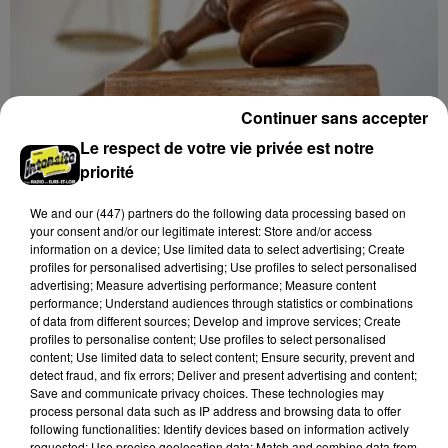
Continuer sans accepter
Le respect de votre vie privée est notre
priorité
17h01
LE COUDRAY - VENTE AUX ENCHÈRES
We and
our (447) partners
do the following data processing based on
your consent and/or our legitimate interest: Store and/or access
BIMENSUELLE
information on a device; Use limited data to select advertising; Create
Mardi 1er, 15 et 29 septembre, 6 et 27 octobre, 10
profiles for personalised advertising; Use profiles to select personalised
novembre, 1er décembre à 9h30 à l'espace des
advertising; Measure advertising performance; Measure content
performance; Understand audiences through statistics or combinations
ventes du Coudray : vente aux enchères bimensuelle.
of data from different sources; Develop and improve services; Create
profiles to personalise content; Use profiles to select personalised
content; Use limited data to select content; Ensure security, prevent and
detect fraud, and fix errors; Deliver and present advertising and content;
Save and communicate privacy choices. These technologies may
process personal data such as IP address and browsing data to offer
following functionalities: Identify devices based on information actively
requested; Use precise geolocation data; Match and combine data from