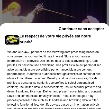
Continuer sans accepter
Le respect de votre vie privée est notre
priorité
We and
our (447) partners
do the following data processing based on
your consent and/or our legitimate interest: Store and/or access
information on a device; Use limited data to select advertising; Create
profiles for personalised advertising; Use profiles to select personalised
8 août 2026
LUISANT - SPECTACLE : COMBAT
advertising; Measure advertising performance; Measure content
performance; Understand audiences through statistics or combinations
CHORÉGRAPHIÉ
of data from different sources; Develop and improve services; Create
Vendredi 28 mai 2027 à 20h30 à la salle André Malraux
profiles to personalise content; Use profiles to select personalised
de Luisant : Combat chorégraphié. Spectacle-
content; Use limited data to select content; Ensure security, prevent and
detect fraud, and fix errors; Deliver and present advertising and content;
conférence. Par la Compagnie Armata.
Save and communicate privacy choices. These technologies may
process personal data such as IP address and browsing data to offer
following functionalities: Identify devices based on information actively
requested; Use precise geolocation data; Match and combine data from