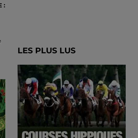
 :
à
e
LES PLUS LUS