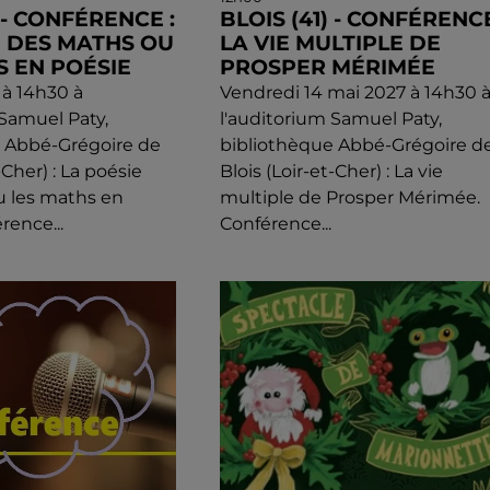
) - CONFÉRENCE :
BLOIS (41) - CONFÉRENCE
E DES MATHS OU
LA VIE MULTIPLE DE
S EN POÉSIE
PROSPER MÉRIMÉE
 à 14h30 à
Vendredi 14 mai 2027 à 14h30 
 Samuel Paty,
l'auditorium Samuel Paty,
e Abbé-Grégoire de
bibliothèque Abbé-Grégoire d
-Cher) : La poésie
Blois (Loir-et-Cher) : La vie
u les maths en
multiple de Prosper Mérimée.
rence...
Conférence...