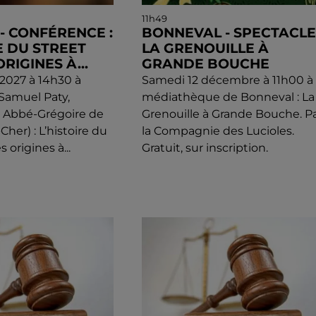
11h49
) - CONFÉRENCE :
BONNEVAL - SPECTACLE 
E DU STREET
LA GRENOUILLE À
ORIGINES À...
GRANDE BOUCHE
l 2027 à 14h30 à
Samedi 12 décembre à 11h00 à 
 Samuel Paty,
médiathèque de Bonneval : La
e Abbé-Grégoire de
Grenouille à Grande Bouche. P
-Cher) : L’histoire du
la Compagnie des Lucioles.
s origines à...
Gratuit, sur inscription.