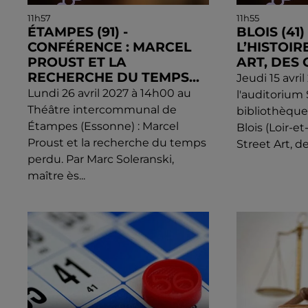
11h57
11h55
ÉTAMPES (91) -
BLOIS (41
CONFÉRENCE : MARCEL
L’HISTOIR
PROUST ET LA
ART, DES 
RECHERCHE DU TEMPS...
Jeudi 15 avri
Lundi 26 avril 2027 à 14h00 au
l'auditorium
Théâtre intercommunal de
bibliothèqu
Étampes (Essonne) : Marcel
Blois (Loir-et
Proust et la recherche du temps
Street Art, de
perdu. Par Marc Soleranski,
maître ès...