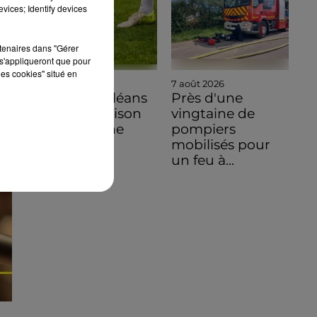
vices; Identify devices
rtenaires dans "Gérer
s'appliqueront que pour
les cookies" situé en
7 août 2026
7 août 2026
Ligue 3, Orléans
Près d'une
ouvre sa saison
vingtaine de
en Bretagne
pompiers
mobilisés pour
un feu à...