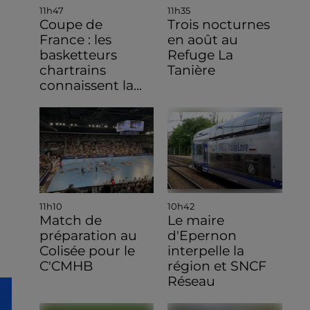
11h47
11h35
Coupe de
Trois nocturnes
France : les
en août au
basketteurs
Refuge La
chartrains
Tanière
connaissent la...
11h10
10h42
Match de
Le maire
préparation au
d'Epernon
Colisée pour le
interpelle la
C'CMHB
région et SNCF
Réseau