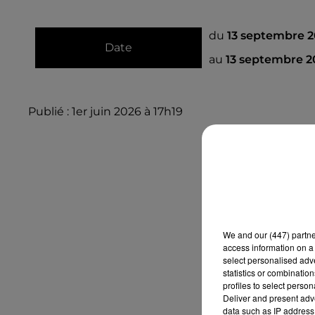
du
13 septembre 2
Date
au
13 septembre 2
Publié : 1er juin 2026 à 17h19
We and
our (447) partn
access information on a 
select personalised ad
statistics or combinatio
profiles to select person
Deliver and present adv
data such as IP address 