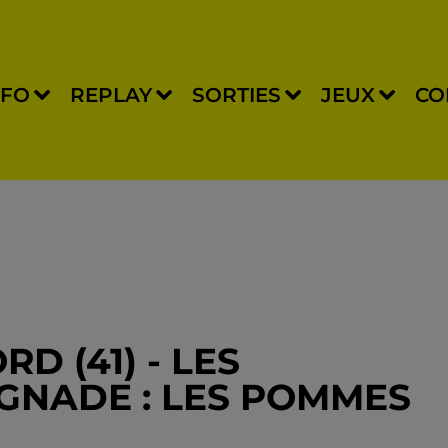
NFO
REPLAY
SORTIES
JEUX
CO
 (41) - LES
IGNADE : LES POMMES