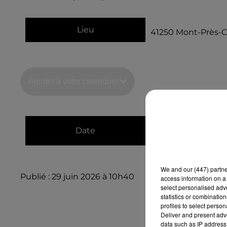
Lieu
41250
Mont-Près-
Ajouter à votre calendrier
du
12 août 2026 à
Date
au
12 août 2026 à 
We and
our (447) partn
Publié : 29 juin 2026 à 10h40
access information on a 
select personalised ad
statistics or combinatio
profiles to select person
Deliver and present adv
data such as IP address 