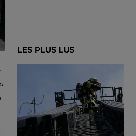
LES PLUS LUS
S
es
.