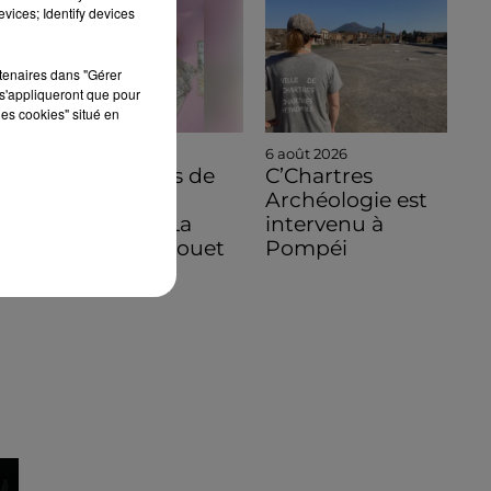
vices; Identify devices
rtenaires dans "Gérer
s'appliqueront que pour
les cookies" situé en
6 août 2026
6 août 2026
C'est à vous de
C’Chartres
jouer pour
Archéologie est
découvrir La
intervenu à
Bazoche-Gouet
Pompéi