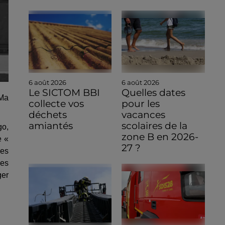
6 août 2026
6 août 2026
Le SICTOM BBI
Quelles dates
 Ma
collecte vos
pour les
déchets
vacances
amiantés
scolaires de la
go,
zone B en 2026-
e «
27 ?
les
des
ger