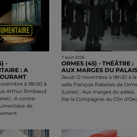
7 août 2026
) -
ORMES (45) - THÉÂTRE :
AIRE : A
AUX MARGES DU PALAI
COURANT
Jeudi 12 novembre à 18h30 à la
novembre à 18h30 à
salle François Rabelais de Orm
que Arthur Rimbaud
(Loiret) : Aux marges du palais.
ret) : A contre-
Par la Compagnie du Clin d'Oeil
cumentaire de
llement.