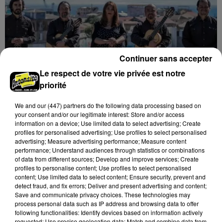
Continuer sans accepter
Le respect de votre vie privée est notre
priorité
We and
our (447) partners
do the following data processing based on
your consent and/or our legitimate interest: Store and/or access
information on a device; Use limited data to select advertising; Create
profiles for personalised advertising; Use profiles to select personalised
advertising; Measure advertising performance; Measure content
8 août 2026
performance; Understand audiences through statistics or combinations
ORLÉANS (45) - CONSORT GUITARISSITICO
of data from different sources; Develop and improve services; Create
profiles to personalise content; Use profiles to select personalised
DE CHILE
content; Use limited data to select content; Ensure security, prevent and
Mercredi 10 février 2027 à 19h30 à la salle de l'Institut
detect fraud, and fix errors; Deliver and present advertising and content;
d'Orléans (Loiret) : Consort Guitarissitico de Chile.
Save and communicate privacy choices. These technologies may
process personal data such as IP address and browsing data to offer
Concert de guitares. Entrée libre.
following functionalities: Identify devices based on information actively
requested; Use precise geolocation data; Match and combine data from