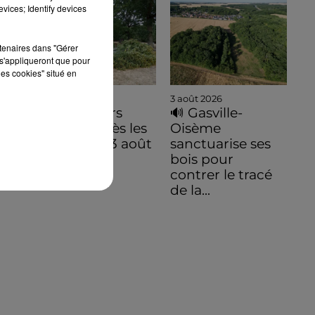
vices; Identify devices
rtenaires dans "Gérer
s'appliqueront que pour
les cookies" situé en
3 août 2026
3 août 2026
De premiers
🔊 Gasville-
dégâts après les
Oisème
orages du 3 août
sanctuarise ses
bois pour
contrer le tracé
de la...