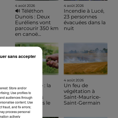
4 août 2026
4 août 2026
🔊 Téléthon
Incendie à Lucé,
Dunois : Deux
23 personnes
Euréliens vont
évacuées dans la
parcourir 350 km
nuit
en canoë...
uer sans accepter
4 août 2026
4 août 2026
Sécheresse : la
Un feu de
erest: Store and/or
carte des
végétation à
tising; Use profiles to
restrictions
Saint-Maurice-
tand audiences through
personalise content; Use
évolue dans le
Saint-Germain
 fraud, and fix errors;
Sud de...
 may process personal
mation actively