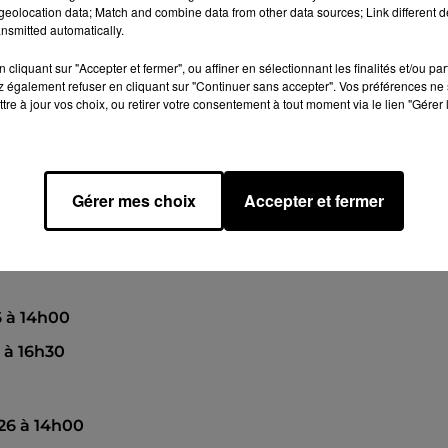
eolocation data; Match and combine data from other data sources; Link different de
26 à 16h30
nsmitted automatically.
cliquant sur "Accepter et fermer", ou affiner en sélectionnant les finalités et/ou pa
 également refuser en cliquant sur "Continuer sans accepter". Vos préférences ne 
026 à 14h00
tre à jour vos choix, ou retirer votre consentement à tout moment via le lien "Gérer 
026 à 16h30
Gérer mes choix
Accepter et fermer
 à 14h00
à 16h30
6 à 14h00
 à 16h30
26 à 14h00