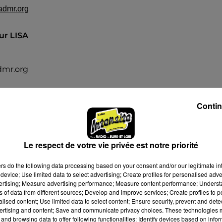
admr.org
ur LISA
dmr.org
Contin
ne Mairie
ray
Le respect de votre vie privée est notre priorité
ers
do the following data processing based on your consent and/or our legitimate int
device; Use limited data to select advertising; Create profiles for personalised adver
vertising; Measure advertising performance; Measure content performance; Unders
ns of data from different sources; Develop and improve services; Create profiles to 
alised content; Use limited data to select content; Ensure security, prevent and detect
ertising and content; Save and communicate privacy choices. These technologies
026 à 14h00
and browsing data to offer following functionalities: Identify devices based on infor