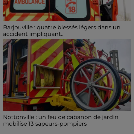
Barjouville : quatre blessés légers dans un
accident impliquant...
La circulation a été fortement perturbée ce samedi
après-midi sur la D910 à hauteur de Barjouville à la
suite d'une collision entre trois véhicules. Quatre...
Nottonville : un feu de cabanon de jardin
mobilise 13 sapeurs-pompiers
Un incendie s'est déclaré en début d'après-midi 8