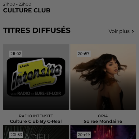
21h00 - 23h00
CULTURE CLUB
TITRES DIFFUSÉS
Voir plus
21h02
21h02
20h57
20h57
RADIO INTENSITE
ORIA
Culture Club By C-Real
Soiree Mondaine
20h53
20h53
20h49
20h49