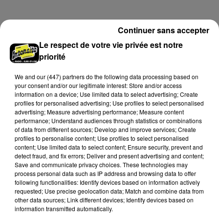
France.
LE GRAND FORMAT
Voir plus
Continuer sans accepter
Le respect de votre vie privée est notre
priorité
We and
our (447) partners
do the following data processing based on
your consent and/or our legitimate interest: Store and/or access
information on a device; Use limited data to select advertising; Create
profiles for personalised advertising; Use profiles to select personalised
advertising; Measure advertising performance; Measure content
performance; Understand audiences through statistics or combinations
of data from different sources; Develop and improve services; Create
profiles to personalise content; Use profiles to select personalised
content; Use limited data to select content; Ensure security, prevent and
detect fraud, and fix errors; Deliver and present advertising and content;
Save and communicate privacy choices. These technologies may
process personal data such as IP address and browsing data to offer
Stars'Terre 2026 : Philippe Palmieri dévoile
following functionalities: Identify devices based on information actively
les ambitions d'un...
requested; Use precise geolocation data; Match and combine data from
À quelques semaines de la première édition de
other data sources; Link different devices; Identify devices based on
information transmitted automatically.
Stars'Terre, organisée du 18 au 20 septembre 2026 au