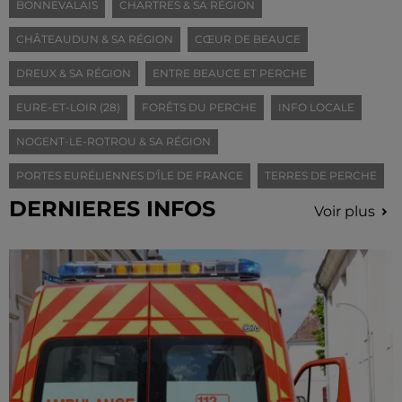
BONNEVALAIS
CHARTRES & SA RÉGION
CHÂTEAUDUN & SA RÉGION
CŒUR DE BEAUCE
DREUX & SA RÉGION
ENTRE BEAUCE ET PERCHE
EURE-ET-LOIR (28)
FORÊTS DU PERCHE
INFO LOCALE
NOGENT-LE-ROTROU & SA RÉGION
PORTES EURÉLIENNES D'ÎLE DE FRANCE
TERRES DE PERCHE
DERNIERES INFOS
Voir plus