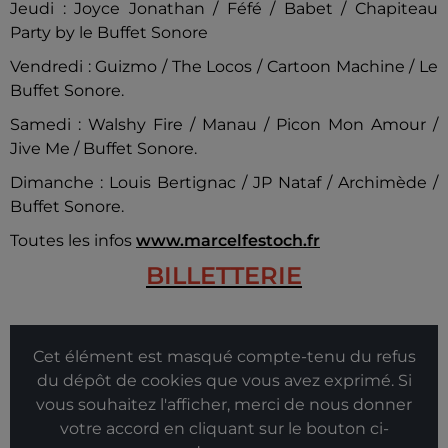
Jeudi : Joyce Jonathan / Féfé / Babet / Chapiteau
Party by le Buffet Sonore
Vendredi : Guizmo / The Locos / Cartoon Machine / Le
Buffet Sonore.
Samedi : Walshy Fire / Manau / Picon Mon Amour /
Jive Me / Buffet Sonore.
Dimanche : Louis Bertignac / JP Nataf / Archimède /
Buffet Sonore.
Toutes les infos
www.marcelfestoch.fr
BILLETTERIE
Cet élément est masqué compte-tenu du refus
du dépôt de cookies que vous avez exprimé. Si
vous souhaitez l'afficher, merci de nous donner
votre accord en cliquant sur le bouton ci-