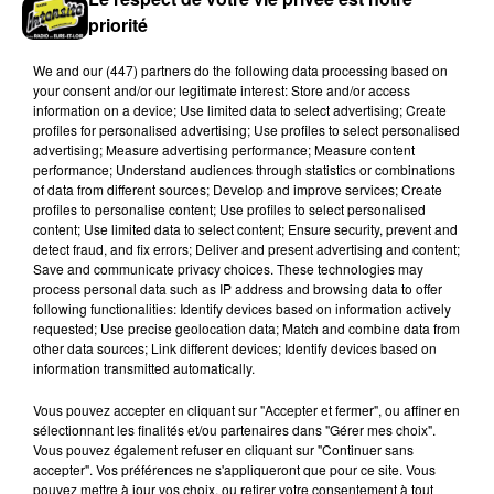
priorité
We and
our (447) partners
do the following data processing based on
your consent and/or our legitimate interest: Store and/or access
BASKET, QUATRIÈME RECRUE POUR LE
information on a device; Use limited data to select advertising; Create
C'CMBM
profiles for personalised advertising; Use profiles to select personalised
advertising; Measure advertising performance; Measure content
performance; Understand audiences through statistics or combinations
of data from different sources; Develop and improve services; Create
profiles to personalise content; Use profiles to select personalised
content; Use limited data to select content; Ensure security, prevent and
detect fraud, and fix errors; Deliver and present advertising and content;
Save and communicate privacy choices. These technologies may
process personal data such as IP address and browsing data to offer
following functionalities: Identify devices based on information actively
requested; Use precise geolocation data; Match and combine data from
other data sources; Link different devices; Identify devices based on
information transmitted automatically.
Vous pouvez accepter en cliquant sur "Accepter et fermer", ou affiner en
sélectionnant les finalités et/ou partenaires dans "Gérer mes choix".
Vous pouvez également refuser en cliquant sur "Continuer sans
accepter". Vos préférences ne s'appliqueront que pour ce site. Vous
pouvez mettre à jour vos choix, ou retirer votre consentement à tout