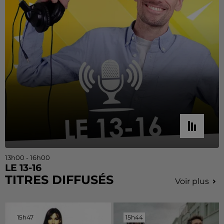
13h00 - 16h00
LE 13-16
TITRES DIFFUSÉS
Voir plus
15h47
15h47
15h44
15h44