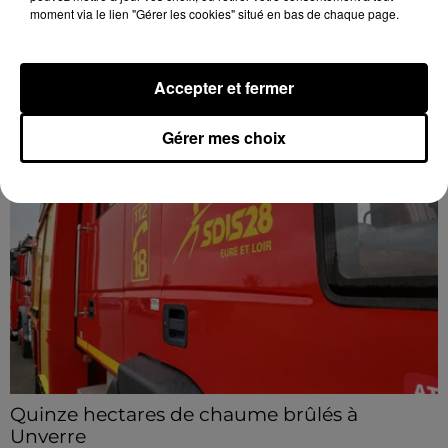
moment via le lien "Gérer les cookies" situé en bas de chaque page.
LA COMMUNE DE SOULAIRES APPELLE À
LA VIGILANCE APRÈS UNE TENTATIVE...
Accepter et fermer
DERNIERES INFOS
Voir plus
Gérer mes choix
Quinze hectares de chaume brûlés à
Unverre