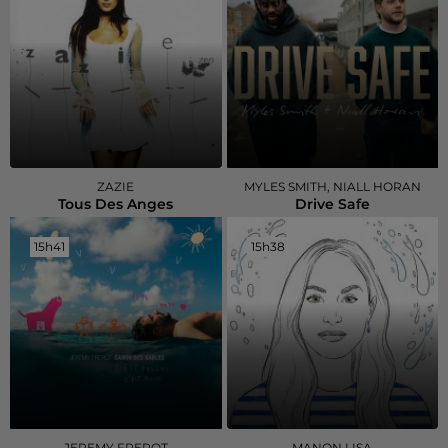
ZAZIE
MYLES SMITH, NIALL HORAN
Tous Des Anges
Drive Safe
15h41
15h41
15h38
15h38
JEREMY FREROT
MANON LISA