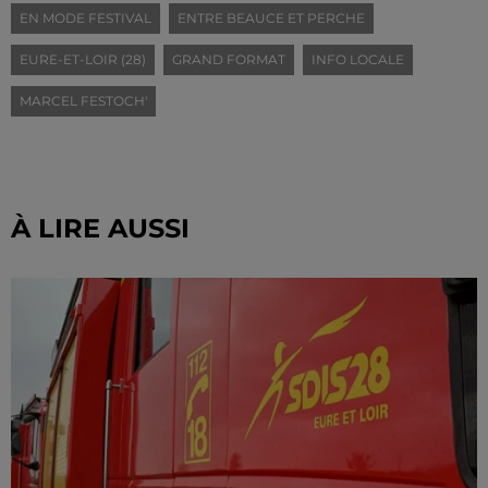
EN MODE FESTIVAL
ENTRE BEAUCE ET PERCHE
EURE-ET-LOIR (28)
GRAND FORMAT
INFO LOCALE
MARCEL FESTOCH'
À LIRE AUSSI