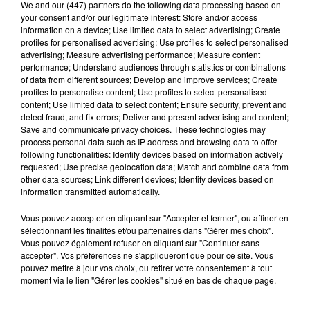
We and
our (447) partners
do the following data processing based on
your consent and/or our legitimate interest: Store and/or access
information on a device; Use limited data to select advertising; Create
Stars'Terre 2026 : Philippe Palmieri dévoile
profiles for personalised advertising; Use profiles to select personalised
advertising; Measure advertising performance; Measure content
les ambitions d'un...
performance; Understand audiences through statistics or combinations
À quelques semaines de la première édition de
of data from different sources; Develop and improve services; Create
Stars'Terre, organisée du 18 au 20 septembre 2026 au
profiles to personalise content; Use profiles to select personalised
content; Use limited data to select content; Ensure security, prevent and
Château de Courtalain, Philippe Palmieri, président...
detect fraud, and fix errors; Deliver and present advertising and content;
Save and communicate privacy choices. These technologies may
LES JEUX
Voir plus
process personal data such as IP address and browsing data to offer
following functionalities: Identify devices based on information actively
requested; Use precise geolocation data; Match and combine data from
other data sources; Link different devices; Identify devices based on
information transmitted automatically.
Vous pouvez accepter en cliquant sur "Accepter et fermer", ou affiner en
sélectionnant les finalités et/ou partenaires dans "Gérer mes choix".
Vous pouvez également refuser en cliquant sur "Continuer sans
accepter". Vos préférences ne s'appliqueront que pour ce site. Vous
pouvez mettre à jour vos choix, ou retirer votre consentement à tout
moment via le lien "Gérer les cookies" situé en bas de chaque page.