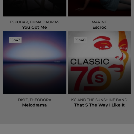
ESKOBAR, EMMA DAUMAS
MARINE
You Got Me
Escroc
15h43
15h43
15h40
15h40
DISIZ, THEODORA
KC AND THE SUNSHINE BAND
Melodrama
That S The Way I Like It