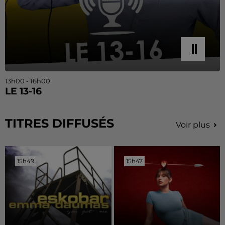
13h00 - 16h00
LE 13-16
TITRES DIFFUSÉS
Voir plus
15h49
15h49
15h47
15h47