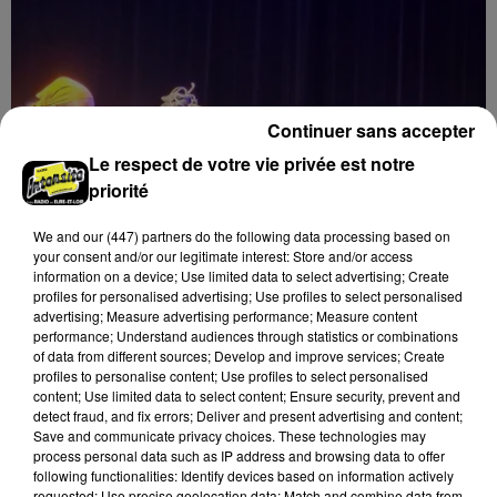
Continuer sans accepter
Le respect de votre vie privée est notre
priorité
We and
our (447) partners
do the following data processing based on
your consent and/or our legitimate interest: Store and/or access
information on a device; Use limited data to select advertising; Create
profiles for personalised advertising; Use profiles to select personalised
advertising; Measure advertising performance; Measure content
performance; Understand audiences through statistics or combinations
of data from different sources; Develop and improve services; Create
8 août 2026
profiles to personalise content; Use profiles to select personalised
LUISANT - SPECTACLE : COMBAT
content; Use limited data to select content; Ensure security, prevent and
CHORÉGRAPHIÉ
detect fraud, and fix errors; Deliver and present advertising and content;
Save and communicate privacy choices. These technologies may
Vendredi 28 mai 2027 à 20h30 à la salle André Malraux
process personal data such as IP address and browsing data to offer
de Luisant : Combat chorégraphié. Spectacle-
following functionalities: Identify devices based on information actively
conférence. Par la Compagnie Armata.
requested; Use precise geolocation data; Match and combine data from