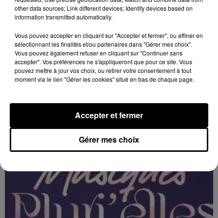
other data sources; Link different devices; Identify devices based on
information transmitted automatically.
Vous pouvez accepter en cliquant sur "Accepter et fermer", ou affiner en
sélectionnant les finalités et/ou partenaires dans "Gérer mes choix".
Vous pouvez également refuser en cliquant sur "Continuer sans
accepter". Vos préférences ne s'appliqueront que pour ce site. Vous
pouvez mettre à jour vos choix, ou retirer votre consentement à tout
moment via le lien "Gérer les cookies" situé en bas de chaque page.
11h28
ORLÉANS (45) - FESTIVAL MUSIQUES
PLURI'ELLES
Du 3 au 7 février à Orléans (Loiret) : Festival musiques
Accepter et fermer
Pluri'Elles.
Gérer mes choix