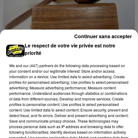
Continuer sans accepter
11h34
Le respect de votre vie privée est notre
CHARTRES - VENTE AUX ENCHÈRES :
priorité
MONTRES, HORLOGERIE, BIJOUX
Samedi 21 novembre à 14h00 à la Galerie de Chartres :
We and
our (447) partners
do the following data processing based on
vente aux enchères. Montres, horlogerie, bijoux,
your consent and/or our legitimate interest: Store and/or access
information on a device; Use limited data to select advertising; Create
orfèvrerie.
profiles for personalised advertising; Use profiles to select personalised
advertising; Measure advertising performance; Measure content
performance; Understand audiences through statistics or combinations
of data from different sources; Develop and improve services; Create
profiles to personalise content; Use profiles to select personalised
content; Use limited data to select content; Ensure security, prevent and
detect fraud, and fix errors; Deliver and present advertising and content;
Save and communicate privacy choices. These technologies may
process personal data such as IP address and browsing data to offer
following functionalities: Identify devices based on information actively
requested; Use precise geolocation data; Match and combine data from