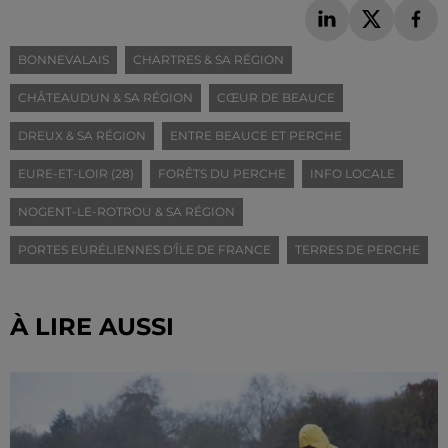
BONNEVALAIS
CHARTRES & SA RÉGION
CHÂTEAUDUN & SA RÉGION
CŒUR DE BEAUCE
DREUX & SA RÉGION
ENTRE BEAUCE ET PERCHE
EURE-ET-LOIR (28)
FORÊTS DU PERCHE
INFO LOCALE
NOGENT-LE-ROTROU & SA RÉGION
PORTES EURÉLIENNES D'ÎLE DE FRANCE
TERRES DE PERCHE
À LIRE AUSSI