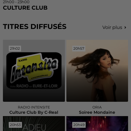
21h00 - 23h00
CULTURE CLUB
TITRES DIFFUSÉS
Voir plus
21h02
21h02
20h57
20h57
RADIO INTENSITE
ORIA
Culture Club By C-Real
Soiree Mondaine
20h53
20h53
20h49
20h49