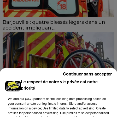
Barjouville : quatre blessés légers dans un
accident impliquant...
La circulation a été fortement perturbée ce samedi
après-midi sur la D910 à hauteur de Barjouville à la
suite d'une collision entre trois véhicules. Quatre...
Continuer sans accepter
Le respect de votre vie privée est notre
priorité
We and
our (447) partners
do the following data processing based on
Nottonville : un feu de cabanon de jardin
your consent and/or our legitimate interest: Store and/or access
mobilise 13 sapeurs-pompiers
information on a device; Use limited data to select advertising; Create
Un incendie s'est déclaré en début d'après-midi 8
profiles for personalised advertising; Use profiles to select personalised