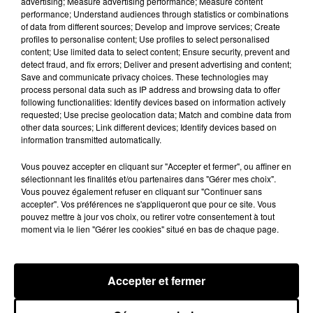
advertising; Measure advertising performance; Measure content
août dans le jardin d'une habitation à Nottonville.
performance; Understand audiences through statistics or combinations
L'intervention rapide des secours a permis
of data from different sources; Develop and improve services; Create
d'éteindre...
profiles to personalise content; Use profiles to select personalised
A LA UNE
Voir plus
content; Use limited data to select content; Ensure security, prevent and
detect fraud, and fix errors; Deliver and present advertising and content;
Save and communicate privacy choices. These technologies may
process personal data such as IP address and browsing data to offer
following functionalities: Identify devices based on information actively
requested; Use precise geolocation data; Match and combine data from
other data sources; Link different devices; Identify devices based on
information transmitted automatically.
Vous pouvez accepter en cliquant sur "Accepter et fermer", ou affiner en
sélectionnant les finalités et/ou partenaires dans "Gérer mes choix".
Vous pouvez également refuser en cliquant sur "Continuer sans
accepter". Vos préférences ne s'appliqueront que pour ce site. Vous
pouvez mettre à jour vos choix, ou retirer votre consentement à tout
moment via le lien "Gérer les cookies" situé en bas de chaque page.
Coupe de France : les basketteurs chartrains
connaissent la...
Accepter et fermer
Le C'CMBM affrontera un autre club de la région
Centre à l'occasion des 32es de finale de la Coupe de