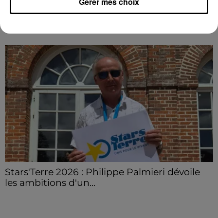
Gérer mes choix
France.
LE GRAND FORMAT
Voir plus
Stars'Terre 2026 : Philippe Palmieri dévoile
les ambitions d'un...
À quelques semaines de la première édition de
Stars'Terre, organisée du 18 au 20 septembre 2026 au
Château de Courtalain, Philippe Palmieri, président...