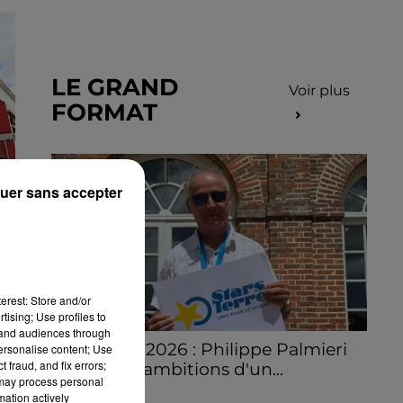
LE GRAND
Voir plus
FORMAT
uer sans accepter
N
À
erest: Store and/or
tising; Use profiles to
tand audiences through
Stars'Terre 2026 : Philippe Palmieri
personalise content; Use
 fraud, and fix errors;
dévoile les ambitions d'un...
 may process personal
À quelques semaines de la première
mation actively