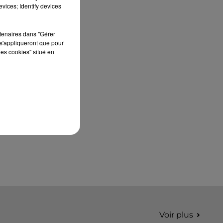
édition de Stars'Terre, organisée du 18 au 20
vices; Identify devices
septembre 2026 au Château de Courtalain,
Philippe Palmieri, président...
rtenaires dans "Gérer
s'appliqueront que pour
les cookies" situé en
Voir plus