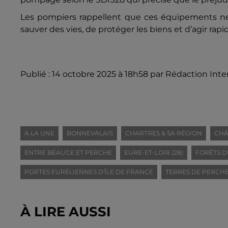
Les pompiers rappellent que ces équipements ne 
sauver des vies, de protéger les biens et d’agir ra
Publié : 14 octobre 2025 à 18h58 par Rédaction Inte
A LA UNE
BONNEVALAIS
CHARTRES & SA RÉGION
CHÂ
ENTRE BEAUCE ET PERCHE
EURE-ET-LOIR (28)
FORÊTS D
PORTES EURÉLIENNES D'ÎLE DE FRANCE
TERRES DE PERCH
À LIRE AUSSI