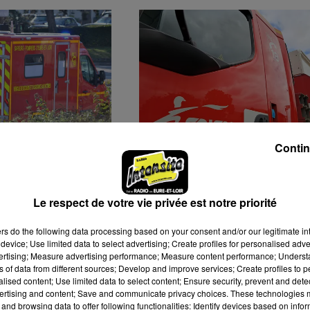
Contin
SONNES
TROIS BLESSÉS DANS U
 DANS UN
INCENDIE DE PAVILLON 
 PRÈS DE
LUPLANTÉ
Le respect de votre vie privée est notre priorité
ers
do the following data processing based on your consent and/or our legitimate int
device; Use limited data to select advertising; Create profiles for personalised adver
vertising; Measure advertising performance; Measure content performance; Unders
ns of data from different sources; Develop and improve services; Create profiles to 
alised content; Use limited data to select content; Ensure security, prevent and detect
ertising and content; Save and communicate privacy choices. These technologies
and browsing data to offer following functionalities: Identify devices based on infor