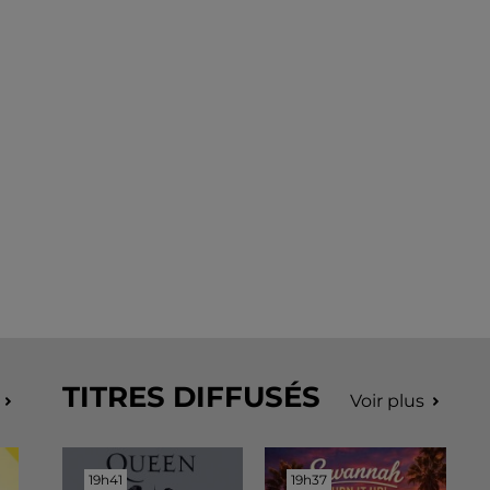
TITRES DIFFUSÉS
Voir plus
19h41
19h41
19h37
19h37