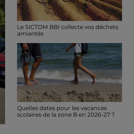
Le SICTOM BBI collecte vos déchets
amiantés
La collecte se fait sous conditions et pour
un nombre limité de personnes, sur
incription.
Quelles dates pour les vacances
scolaires de la zone B en 2026-27 ?
Il faudra attendre le samedi 20 février pour
le début des vacances d’hiver.