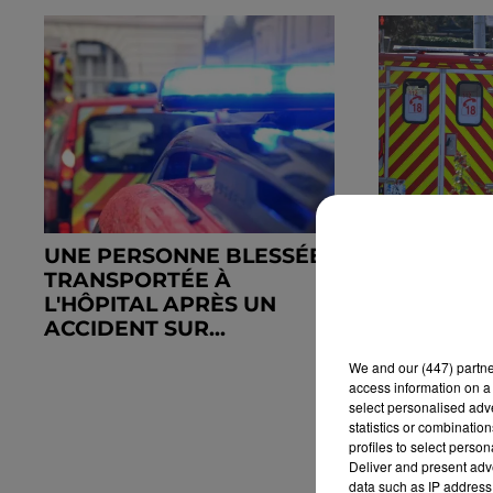
UNE PERSONNE BLESSÉE
SEPT PER
TRANSPORTÉE À
BLESSÉES
L'HÔPITAL APRÈS UN
ACCIDENT
ACCIDENT SUR...
DREUX
We and
our (447) partn
access information on a 
select personalised ad
statistics or combinatio
profiles to select person
Deliver and present adv
data such as IP address 