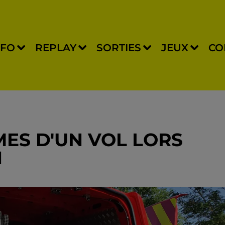
NFO
REPLAY
SORTIES
JEUX
CO
MES D'UN VOL LORS
N