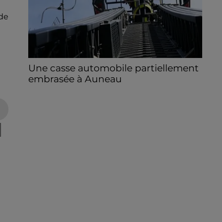
de
Une casse automobile partiellement
embrasée à Auneau
« chômage technique pour neuf personnes
» après le sinistre, qui a également fait un
blessé.